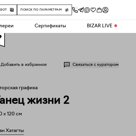
АБОТ
ПОИСК ПО ПАРАМЕТРАМ
алереи
Сертификаты
BIZAR LIVE
⬤
0
Добавить в избранное
Связаться с куратором
торская графика
анец жизни 2
0
x
120
см
ан Хатагты