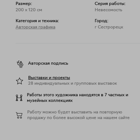
Размер:
Серия работы:
200
x
120
см
Невесомость
Категория и техника:
Город:
Авторская графика
г Сестрорецк
Авторская подпись
Выставки и проекты
28 индивидуальных и групповых выставок
Работы этого художника находятся в 7 частных и
музейных коллекциях
Работу можно будет выставить на повторную
продажу по более высокой цене на нашем сайте