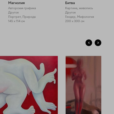
Магнолия
Битва
Авторская графика
Картина, живопись
Другое
Другое
Портрет, Природа
Гендер, Мифология
145 x 114 см
200 x 300 см