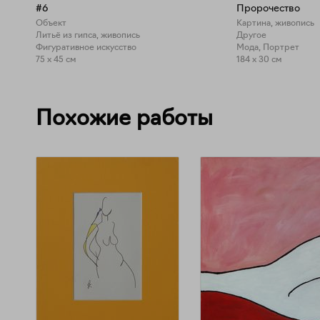
#6
Пророчество
Объект
Картина, живопись
Литьё из гипса, живопись
Другое
Фигуративное искусство
Мода, Портрет
75 x 45 см
184 x 30 см
Похожие работы