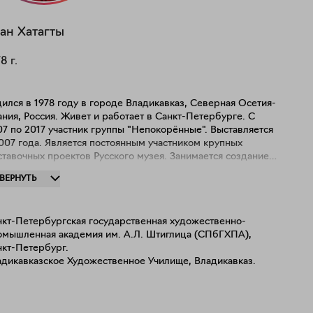
ан
Хатагты
78
г.
ился в 1978 году в городе Владикавказ, Северная Осетия-
ния, Россия. Живет и работает в Санкт-Петербурге. С
7 по 2017 участник группы "Непокорённые". Выставляется
Является постоянным участником крупных
авочных проектов Русского музея. Занимается созданием
страктных объектов, живописью и графикой. Пластический
ЗВЕРНУТЬ
к объектов переходит в живописную область и обогащает
 пространственными решениями. Таким образом,
спроизводя дуалистическую, и даже диалектическую
нкт-Петербургская государственная художественно-
стему нашей жизни. Столкновение субъективных
омышленная академия им. А.Л. Штиглица (СПбГХПА),
реживаний человека, рефлексивную деятельность его
нкт-Петербург.
нания, его восприятие бытия и того объективного и
адикавказское Художественное Училище, Владикавказ.
постижимого, что происходит помимо нашей воли и
аний, по каким – то своим, ему только ведомым законам.