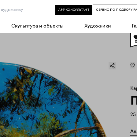
АРТ-КОНСУЛЬТАНТ
СЕРВИС ПО ПОДБОРУ Р
Скульптура и объекты
Художники
Г
Ка
П
25
Ал