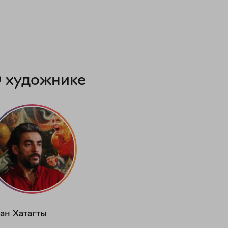
 художнике
ан
Хатагты