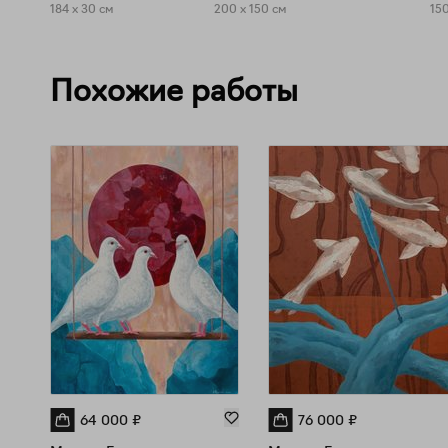
184 x 30 см
200 x 150 см
150
Похожие работы
64 000
₽
76 000
₽