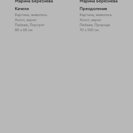
Марина Береснева
Марина Береснева
Качели
Преодоление
Картина, живопись
Картина, живопись
Холст, акрил
Холст, акрил
Пейзаж, Портрет
Пейзаж, Природа
80 x 60 см
70 x 100 см