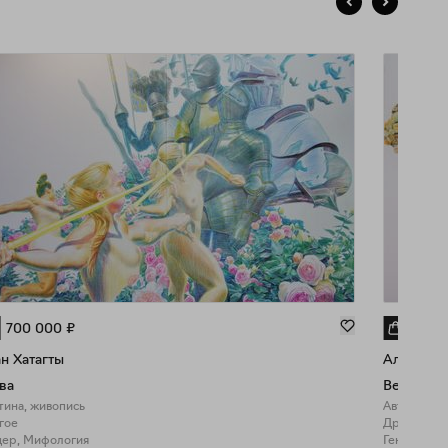
700 000
₽
500 
н Хатагты
Алан Хат
ва
Весна
тина, живопись
Авторская 
гое
Другое
дер, Мифология
Гендер, М