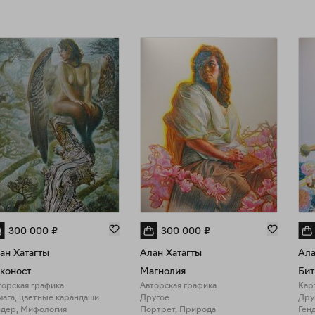
300 000
₽
300 000
₽
ан Хатагты
Алан Хатагты
Ала
коност
Магнолия
Бит
торская графика
Авторская графика
Кар
мага, цветные карандаши
Другое
Дру
ндер, Мифология
Портрет, Природа
Ген