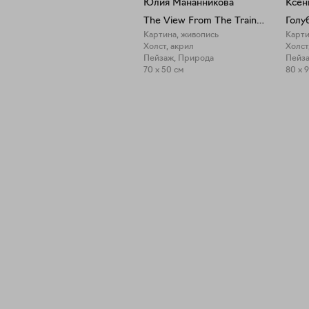
Юлия Мананникова
Ксен
The View From The Train Window
Голу
Картина, живопись
Карти
Холст, акрил
Холст
Пейзаж, Природа
Пейза
70 x 50 см
80 x 