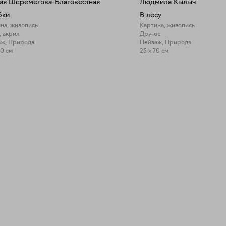
ия Шереметова-Благовестная
Людмила Кылыч
бки
В лесу
на, живопись
Картина, живопись
, акрил
Другое
ж, Природа
Пейзаж, Природа
90 см
25 x 70 см