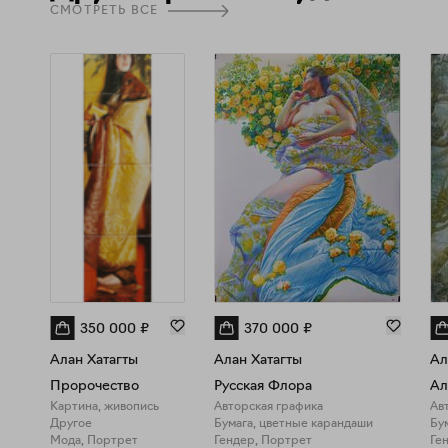
СМОТРЕТЬ ВСЕ
350 000
₽
370 000
₽
Алан Хатагты
Алан Хатагты
Ал
Пророчество
Русская Флора
Ал
Картина, живопись
Авторская графика
Ав
Другое
Бумага, цветные карандаши
Бу
Мода, Портрет
Гендер, Портрет
Ге