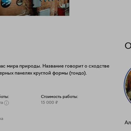
О
ас мира природы. Название говорит о сходстве 
ерных панелях круглой формы (тондо).
боты:
Стоимость работы:
та
15 000
₽
ка
Ал