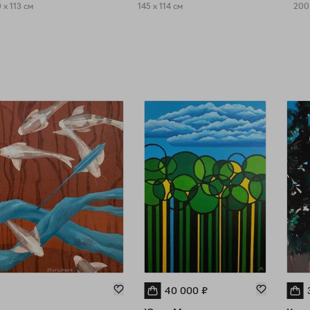
 x 113 см
145 x 114 см
200
40 000
₽