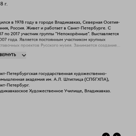
78
г.
ился в 1978 году в городе Владикавказ, Северная Осетия-
ния, Россия. Живет и работает в Санкт-Петербурге. С
7 по 2017 участник группы "Непокорённые". Выставляется
Является постоянным участником крупных
авочных проектов Русского музея. Занимается созданием
страктных объектов, живописью и графикой. Пластический
ЗВЕРНУТЬ
к объектов переходит в живописную область и обогащает
 пространственными решениями. Таким образом,
спроизводя дуалистическую, и даже диалектическую
нкт-Петербургская государственная художественно-
стему нашей жизни. Столкновение субъективных
омышленная академия им. А.Л. Штиглица (СПбГХПА),
реживаний человека, рефлексивную деятельность его
нкт-Петербург.
нания, его восприятие бытия и того объективного и
адикавказское Художественное Училище, Владикавказ.
постижимого, что происходит помимо нашей воли и
аний, по каким – то своим, ему только ведомым законам.