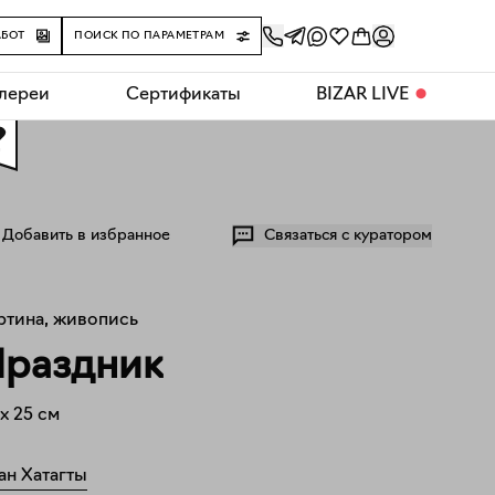
АБОТ
ПОИСК ПО ПАРАМЕТРАМ
алереи
Сертификаты
BIZAR LIVE
⬤
0
Добавить в избранное
Связаться с куратором
ртина, живопись
раздник
x
25
см
ан Хатагты