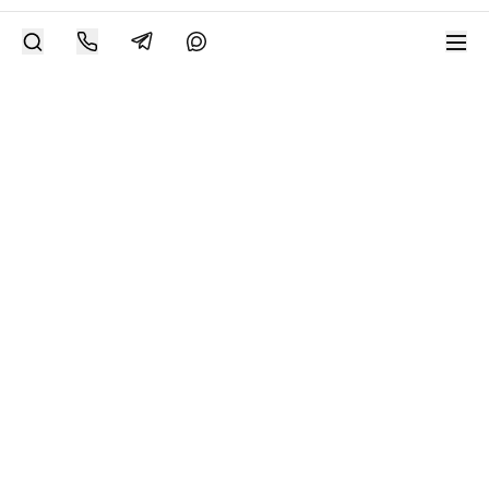
РАЗМЕСТИТЬ РАБОТУ
Современное искусство онлайн
support@bizar.art
ИНН: 9703021385
ОГРН: 1207700425602
КПП: 770301001
О нас
О BIZAR
Подключиться к BIZAR
Журнал