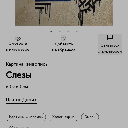
Смотреть
Добавить
Связаться
в интерьере
в избранное
c куратором
Картина, живопись
Слезы
60
x
60
см
Платон Додик
Картина, живопись
Холст, акрил
Эмаль