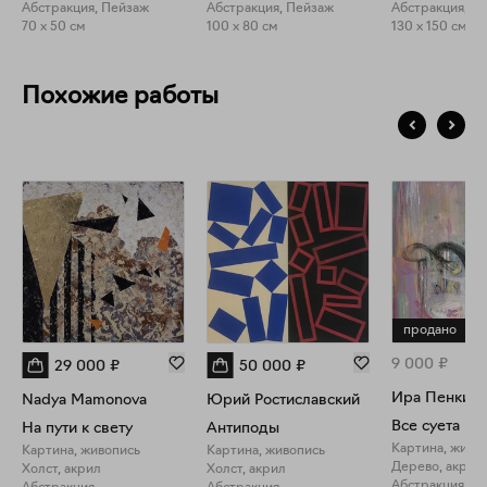
Абстракция, Пейзаж
Абстракция, Пейзаж
Абстракция, П
70 x 50 см
100 x 80 см
130 x 150 см
Похожие работы
продано
9 000
₽
29 000
₽
50 000
₽
Ира Пенкина
Nadya Mamonova
Юрий Ростиславский
Все суета
На пути к свету
Антиподы
Картина, живо
Картина, живопись
Картина, живопись
Дерево, акрил
Холст, акрил
Холст, акрил
Абстракция