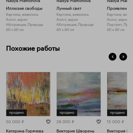
Nadya Mamonova
Nadya Mamonova
Nadya Mamo
Иллюзия свободы
Лунный свет
Проявленнос
Картина, живопись
Картина, живопись
Картина, живо
Холст, акрил
Холст, акрил
Холст, акрил
Абстракция, Природа
Абстракция, Природа
Портрет, Прир
60 x 60 см
60 x 60 см
60 x 60 см
Похожие работы
продано
продано
продано
50 000
₽
28 000
₽
15 000
₽
Катерина Горячева
Виктория Шворень
Виктория Шв