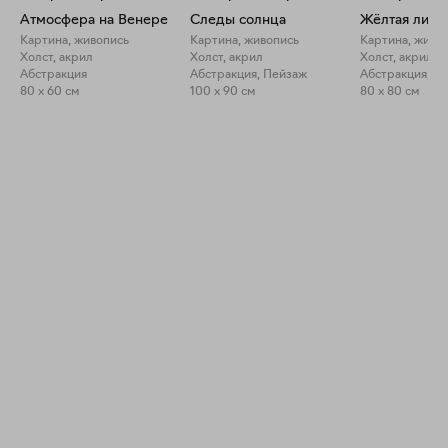
Атмосфера на Венере
Следы солнца
Жёлтая лини
Картина, живопись
Картина, живопись
Картина, живо
Холст, акрил
Холст, акрил
Холст, акрил
Абстракция
Абстракция, Пейзаж
Абстракция, П
80 x 60 см
100 x 90 см
80 x 80 см