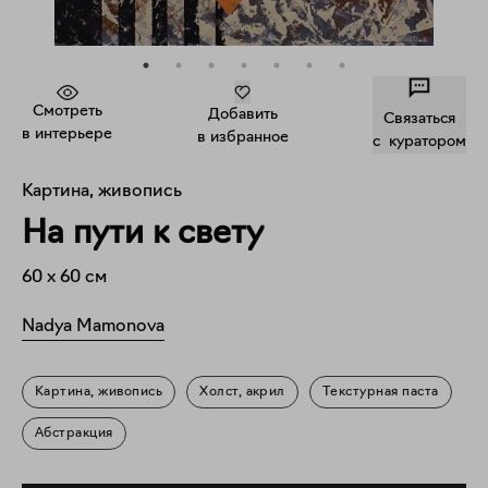
Смотреть
Добавить
Связаться
в интерьере
в избранное
c куратором
Картина, живопись
На пути к свету
60
x
60
см
Nadya Mamonova
Картина, живопись
Холст, акрил
Текстурная паста
Абстракция