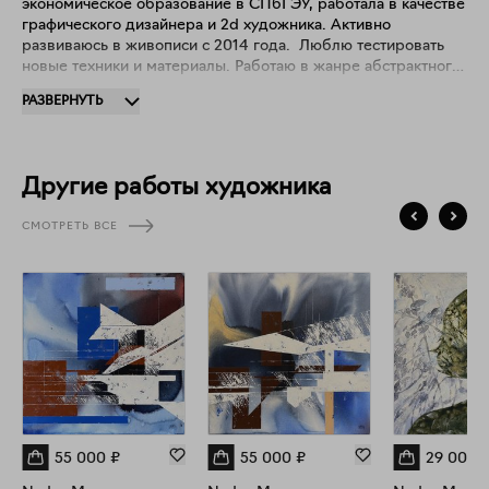
экономическое образование в СПбГЭУ, работала в качестве
графического дизайнера и 2d художника. Активно
развиваюсь в живописи с 2014 года. ​ Люблю тестировать
новые техники и материалы. Работаю в жанре абстрактного
искусства. Работы хранятся в частных коллекциях во
РАЗВЕРНУТЬ
Франции, Бельгии и России.
Другие работы художника
СМОТРЕТЬ ВСЕ
55 000
₽
55 000
₽
29 000