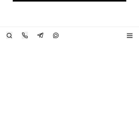
РАЗМЕСТИТЬ РАБОТУ
Современное искусство онлайн
support@bizar.art
ИНН: 9703021385
ОГРН: 1207700425602
КПП: 770301001
О нас
О BIZAR
Подключиться к BIZAR