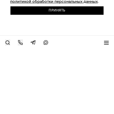
политикой обработки персональных данных
.
ПРИНЯТЬ
РАЗМЕСТИТЬ РАБОТУ
Современное искусство онлайн
support@bizar.art
ИНН: 9703021385
ОГРН: 1207700425602
КПП: 770301001
О нас