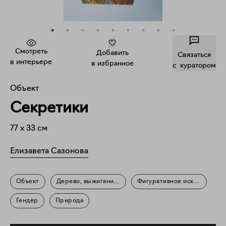
Смотреть
Добавить
Связаться
в интерьере
в избранное
c куратором
Объект
Секретики
77
x
33
см
Елизавета Сазонова
Объект
Дерево, выжигание, акрил
Фигуративное искусство
Гендер
Природа