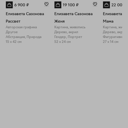
6 900
₽
19 100
₽
22 000
Елизавета Сазонова
Елизавета Сазонова
Елизавета С
Рассвет
Женя
Мама
Авторская графика
Картина, живопись
Картина, живо
Другое
Дерево, акрил
Дерево, акрил
Абстракция, Природа
Гендер, Портрет
Фигуративное 
15 x 42 см
52 x 24 см
27 x 14 см