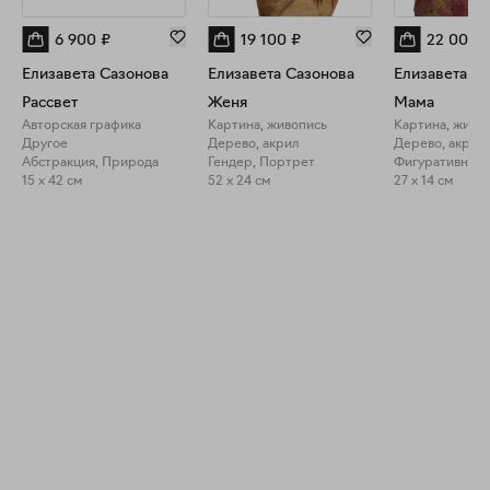
6 900
₽
19 100
₽
22 000
Елизавета Сазонова
Елизавета Сазонова
Елизавета С
Рассвет
Женя
Мама
Авторская графика
Картина, живопись
Картина, живо
Другое
Дерево, акрил
Дерево, акрил
Абстракция, Природа
Гендер, Портрет
Фигуративное 
15 x 42 см
52 x 24 см
27 x 14 см