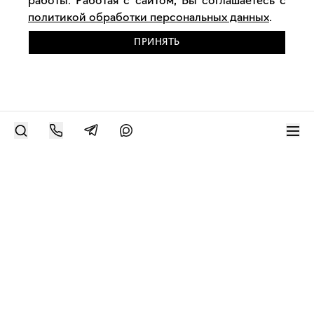
работы. Работая с сайтом, Вы соглашаетесь с
политикой обработки персональных данных
.
ПРИНЯТЬ
РАЗМЕСТИТЬ РАБОТУ
Современное искусство онлайн
support@bizar.art
ИНН: 9703021385
ОГРН: 1207700425602
КПП: 770301001
О нас