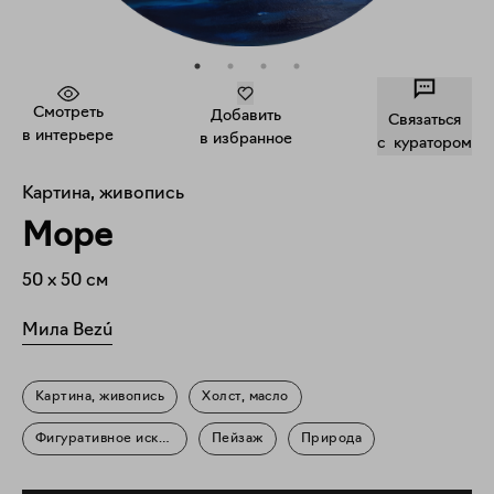
Смотреть
Добавить
Связаться
в интерьере
в избранное
c куратором
Картина, живопись
Море
50
x
50
см
Мила Bezú
Картина, живопись
Холст, масло
Фигуративное искусство
Пейзаж
Природа