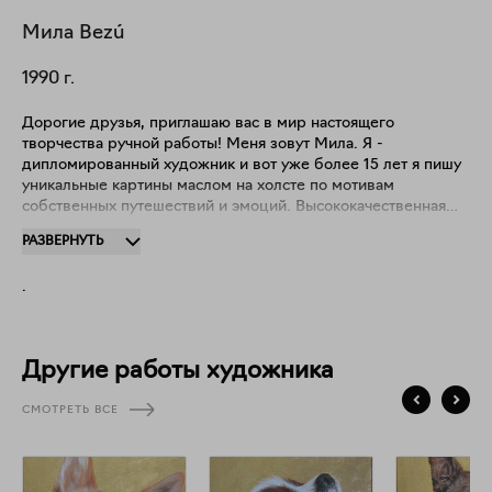
Мила
Bezú
1990
г.
Дорогие друзья, приглашаю вас в мир настоящего
творчества ручной работы! Меня зовут Мила. Я -
дипломированный художник и вот уже более 15 лет я пишу
уникальные картины маслом на холсте по мотивам
собственных путешествий и эмоций. Высококачественная
ручная работа в единственном экземпляре гарантируется.
РАЗВЕРНУТЬ
Принты готовых работ также доступны для заказа.
Стоимость принта обсуждается отдельно в зависимости от
.
размера. Авторская подпись на всех работах. Сертификат
качества на оригинальное изделие ручной работы
прилагается.
Другие работы художника
СМОТРЕТЬ ВСЕ