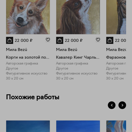
22 000
₽
22 000
₽
22 000
Мила Bezú
Мила Bezú
Мила Bezú
Корги на золотой потали
Кавалер Кинг Чарльз Спаниель на золотой потали
Авторская графика
Авторская графика
Авторская гра
Другое
Другое
Другое
Фигуративное искусство
Фигуративное искусство
Фигуративное 
30 x 20 см
30 x 20 см
30 x 20 см
Похожие работы