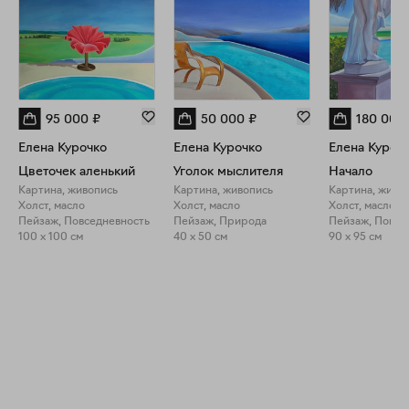
95 000
₽
50 000
₽
180 000
Елена Курочко
Елена Курочко
Елена Куроч
Цветочек аленький
Уголок мыслителя
Начало
Картина, живопись
Картина, живопись
Картина, живо
Холст, масло
Холст, масло
Холст, масло
Пейзаж, Повседневность
Пейзаж, Природа
Пейзаж, Повсе
100 x 100 см
40 x 50 см
90 x 95 см