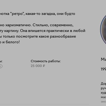
тка "ретро", какая-то загадка, они будто 
о харизматично. Стильно, современно, 
у картину. Она впишется практически в любой 
вы только посмотрите какое разнообразие 
 и белого! 
М
ы:
Стоимость работы:
25 000
₽
19
Дор
ручн
худ
ма
эмоций. Высококачест