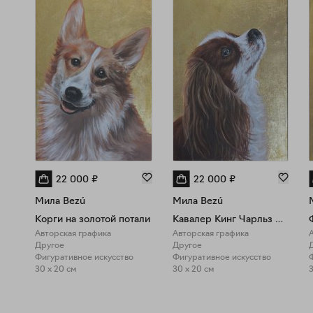
22 000
₽
22 000
₽
Мила Bezú
Мила Bezú
Корги на золотой потали
Кавалер Кинг Чарльз Спаниель на золотой потали
Авторская графика
Авторская графика
Другое
Другое
Фигуративное искусство
Фигуративное искусство
30 x 20 см
30 x 20 см
3