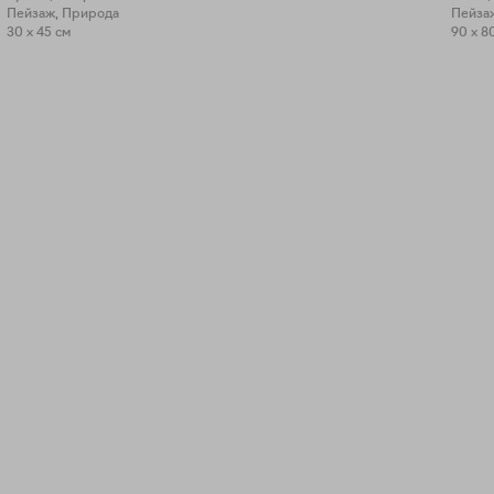
Пейзаж, Природа
Пейза
30 x 45 см
90 x 8