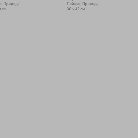
ж, Природа
Пейзаж, Природа
0 см
30 x 42 см