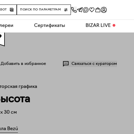
АБОТ
ПОИСК ПО ПАРАМЕТРАМ
алереи
Сертификаты
BIZAR LIVE
⬤
0
Добавить в избранное
Связаться с куратором
торская графика
ысота
x
30
см
ла Bezú