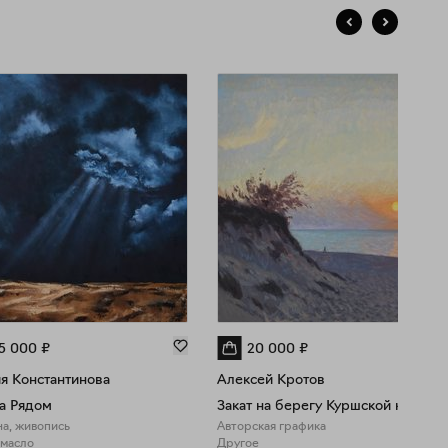
5 000
₽
20 000
₽
я Константинова
Алексей Кротов
а Рядом
Закат на берегу Куршской косы
а, живопись
Авторская графика
 масло
Другое