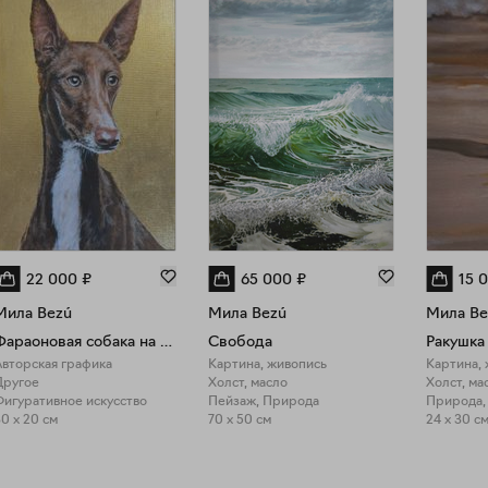
22 000
₽
65 000
₽
15 
Мила Bezú
Мила Bezú
Мила Be
Фараоновая собака на золотой потали
Свобода
Ракушка
Авторская графика
Картина, живопись
Картина,
Другое
Холст, масло
Холст, ма
Фигуративное искусство
Пейзаж, Природа
Природа,
0 x 20 см
70 x 50 см
24 x 30 с