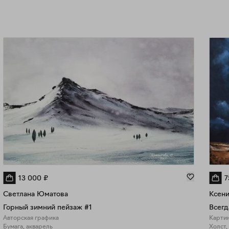
13 000
₽
7
Светлана Юматова
Ксени
Горный зимний пейзаж #1
Всегд
Авторская графика
Картин
Бумага, акварель
Холст,