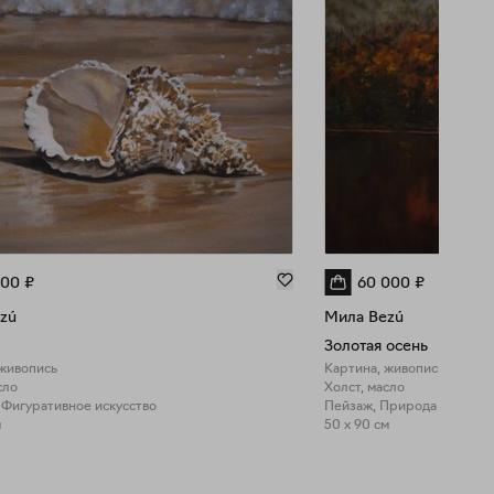
000
₽
60 000
₽
zú
Мила Bezú
Золотая осень
 живопись
Картина, живопись
сло
Холст, масло
 Фигуративное искусство
Пейзаж, Природа
м
50 x 90 см