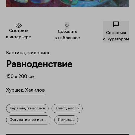
Смотреть
Добавить
Связаться
в интерьере
в избранное
c куратором
Картина, живопись
Равноденствие
150
x
200
см
Хуршед Халилов
Картина, живопись
Холст, масло
Фигуративное искусство
Природа