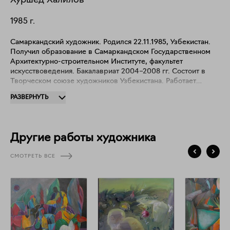
Хуршед
Халилов
1985
г.
Самаркандский художник. Родился 22.11.1985, Узбекистан.
Получил образование в Самаркандском Государственном
Архитектурно-строительном Институте, факультет
искусствоведения. Бакалавриат 2004–2008 гг. Состоит в
Творческом союзе художников Узбекистана. Работает
преимущественно в нескольких видах искусства: живопись,
РАЗВЕРНУТЬ
инсталляция, перформанс и искусство взаимодействия. В
творчестве Халилов ставит главной целью построение
коммуникации с обществом на языке образов. Его работы
содержат символы и знаки, через которые художник
Другие работы художника
обращается к публике.
СМОТРЕТЬ ВСЕ