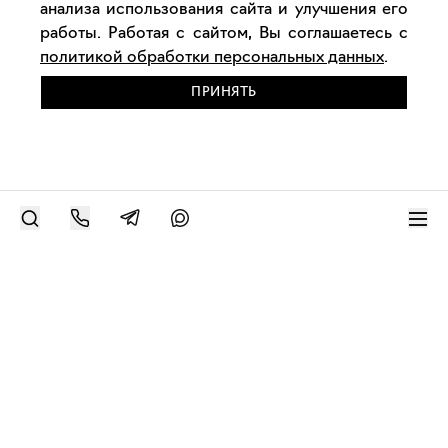
анализа использования сайта и улучшения его
работы. Работая с сайтом, Вы соглашаетесь с
политикой обработки персональных данных
.
ПРИНЯТЬ
РАЗМЕСТИТЬ РАБОТУ
Современное искусство онлайн
support@bizar.art
ИНН: 9703021385
ОГРН: 1207700425602
КПП: 770301001