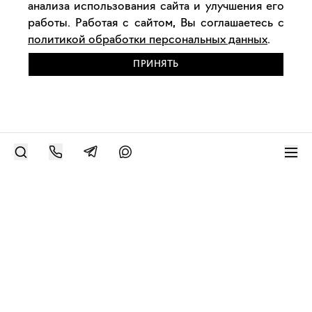
анализа использования сайта и улучшения его
работы. Работая с сайтом, Вы соглашаетесь с
политикой обработки персональных данных
.
ПРИНЯТЬ
РАЗМЕСТИТЬ РАБОТУ
Современное искусство онлайн
support@bizar.art
ИНН: 9703021385
ОГРН: 1207700425602
КПП: 770301001