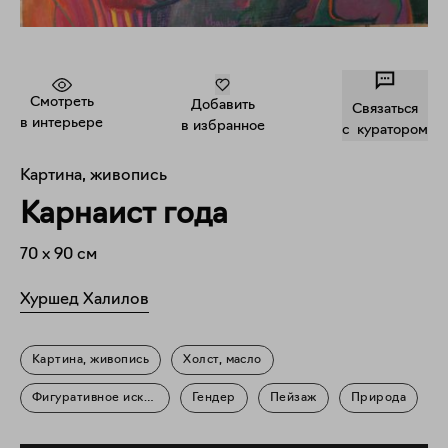
Смотреть
Добавить
Связаться
в интерьере
в избранное
c куратором
Картина, живопись
Карнаист года
70
x
90
см
Хуршед Халилов
Картина, живопись
Холст, масло
Фигуративное искусство
Гендер
Пейзаж
Природа