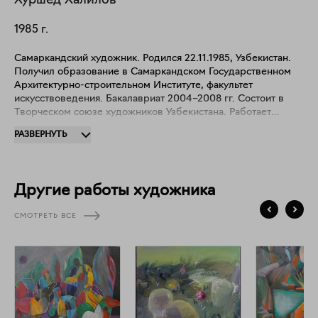
Хуршед
Халилов
1985
г.
Самаркандский художник. Родился 22.11.1985, Узбекистан.
Получил образование в Самаркандском Государственном
Архитектурно-строительном Институте, факультет
искусствоведения. Бакалавриат 2004–2008 гг. Состоит в
Творческом союзе художников Узбекистана. Работает
преимущественно в нескольких видах искусства: живопись,
РАЗВЕРНУТЬ
инсталляция, перформанс и искусство взаимодействия. В
творчестве Халилов ставит главной целью построение
коммуникации с обществом на языке образов. Его работы
содержат символы и знаки, через которые художник
Другие работы художника
обращается к публике.
СМОТРЕТЬ ВСЕ