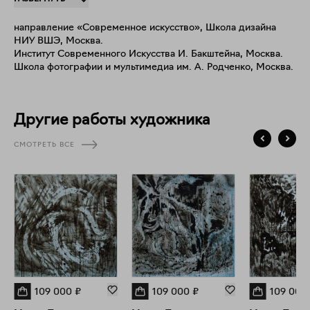
уникальными характеристиками. Ее внимание к деталям
распространяется на выявление аномалий и «слепых зон» в
направление «Современное искусство», Школа дизайна
городском пейзаже.
НИУ ВШЭ, Москва.
Институт Современного Искусства И. Бакштейна, Москва.
Школа фотографии и мультимедиа им. А. Родченко, Москва.
Другие работы художника
СМОТРЕТЬ ВСЕ
109 000
₽
109 000
₽
109 000