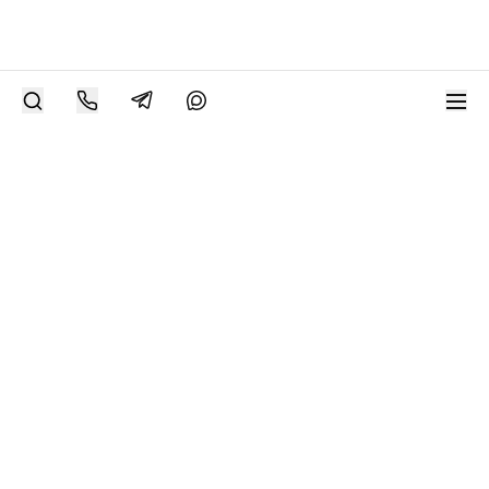
РАЗМЕСТИТЬ РАБОТУ
Современное искусство онлайн
support@bizar.art
ИНН: 9703021385
ОГРН: 1207700425602
КПП: 770301001
О нас
О BIZAR
Подключиться к BIZAR