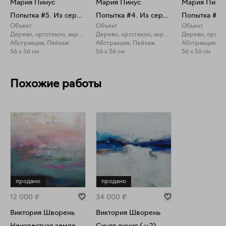
Мария Пинус
Мария Пинус
Мария Пину
Попытка #5. Из серии Removals
Попытка #4. Из серии Removals
Объект
Объект
Объект
Дерево, оргстекло, акрил, светодиоды
Дерево, оргстекло, акрил, светодиоды
Абстракция, Пейзаж
Абстракция, Пейзаж
Абстракция, П
56 x 56 см
56 x 56 см
56 x 56 см
Похожие работы
продано
продано
12 000
₽
34 000
₽
Виктория Шворень
Виктория Шворень