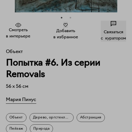
Смотреть
Добавить
Связаться
в интерьере
в избранное
c куратором
Объект
Попытка #6. Из серии
Removals
56
x
56
см
Мария Пинус
Объект
Дерево, оргстекло, акрил, светодиоды
Абстракция
Пейзаж
Природа