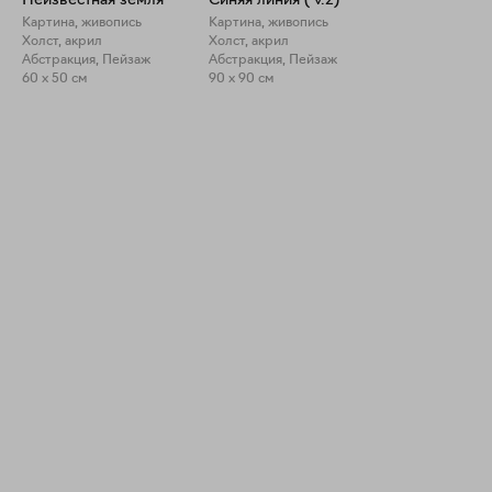
Неизвестная земля
Синяя линия ( v.2)
Картина, живопись
Картина, живопись
Холст, акрил
Холст, акрил
Абстракция, Пейзаж
Абстракция, Пейзаж
60 x 50 см
90 x 90 см