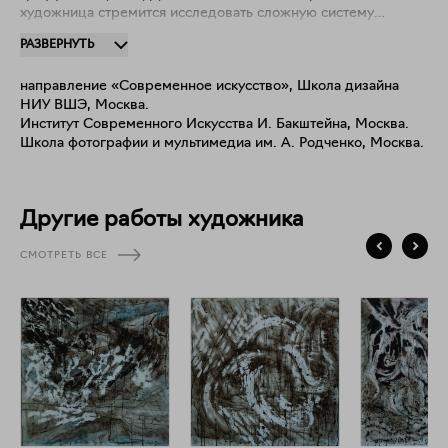
художница стремится исследовать сложную систему
городского ландшафта с присущей ему структурой и
РАЗВЕРНУТЬ
уникальными характеристиками. Ее внимание к деталям
распространяется на выявление аномалий и «слепых зон» в
направление «Современное искусство», Школа дизайна
городском пейзаже.
НИУ ВШЭ, Москва.
Институт Современного Искусства И. Бакштейна, Москва.
Школа фотографии и мультимедиа им. А. Родченко, Москва.
Другие работы художника
СМОТРЕТЬ ВСЕ