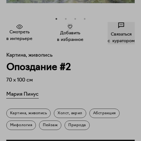
Смотреть
Добавить
Связаться
в интерьере
в избранное
c куратором
Картина, живопись
Опоздание #2
70
x
100
см
Мария Пинус
Картина, живопись
Холст, акрил
Абстракция
Мифология
Пейзаж
Природа