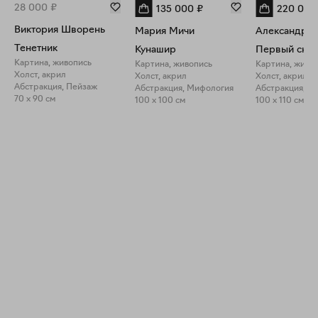
28 000
₽
135 000
₽
220 000
Виктория Шворень
Мария Мичи
Александр О
Тенетник
Кунашир
Картина, живопись
Картина, живопись
Картина, живо
Холст, акрил
Холст, акрил
Холст, акрил, 
Абстракция, Пейзаж
Абстракция, Мифология
Абстракция, М
70 x 90 см
100 x 100 см
100 x 110 см