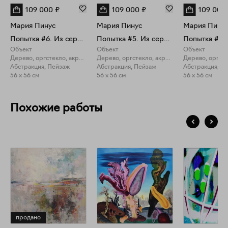
109 000
₽
109 000
₽
109 000
Мария Пинус
Мария Пинус
Мария Пину
Попытка #6. Из серии Removals
Попытка #5. Из серии Removals
Объект
Объект
Объект
Дерево, оргстекло, акрил, светодиоды
Дерево, оргстекло, акрил, светодиоды
Абстракция, Пейзаж
Абстракция, Пейзаж
Абстракция, П
56 x 56 см
56 x 56 см
56 x 56 см
Похожие работы
продано