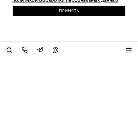
политикой обработки персональных данных
.
ПРИНЯТЬ
РАЗМЕСТИТЬ РАБОТУ
Современное искусство онлайн
support@bizar.art
ИНН: 9703021385
ОГРН: 1207700425602
КПП: 770301001
О нас