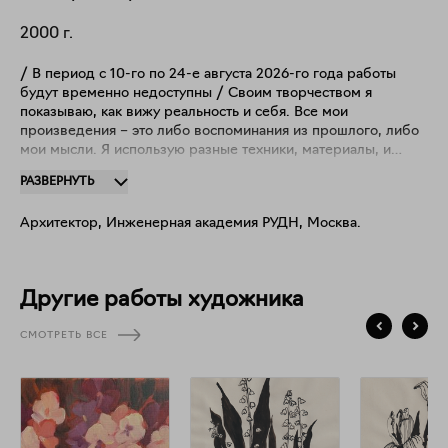
2000
г.
/ В период с 10-го по 24-е августа 2026-го года работы
будут временно недоступны / Своим творчеством я
показываю, как вижу реальность и себя. Все мои
произведения – это либо воспоминания из прошлого, либо
мои мысли. Я использую разные техники, материалы, и
даже виды искусства, так как только благодаря
РАЗВЕРНУТЬ
разнообразию форм, я могу выразить то, что чувствую.
Иногда я пишу воспоминания из детства, потому что не хочу
Архитектор, Инженерная академия РУДН, Москва.
их забыть. Мне кажется, каждый художник просто ведёт
летопись своей жизни, ну по крайней мере я точно.
Другие работы художника
СМОТРЕТЬ ВСЕ