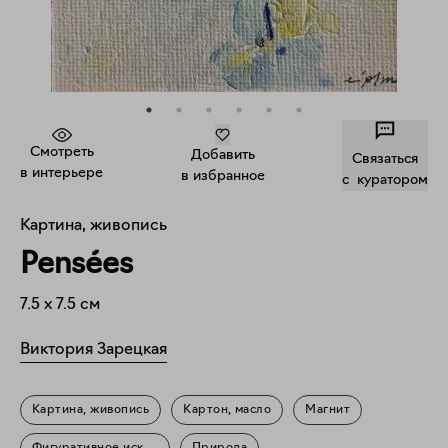
Смотреть
Добавить
Связаться
в интерьере
в избранное
c куратором
Картина, живопись
Pensées
7.5
x
7.5
см
Виктория Зарецкая
Картина, живопись
Картон, масло
Магнит