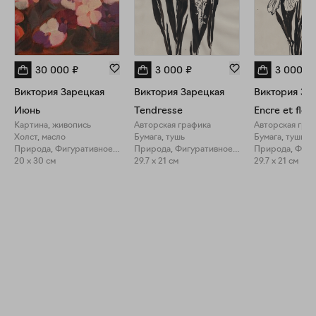
30 000
₽
3 000
₽
3 000
₽
Виктория Зарецкая
Виктория Зарецкая
Виктория За
Июнь
Tendresse
Encre et fleu
Картина, живопись
Авторская графика
Авторская гра
Холст, масло
Бумага, тушь
Бумага, тушь
Природа, Фигуративное искусство
Природа, Фигуративное искусство
20 x 30 см
29.7 x 21 см
29.7 x 21 см