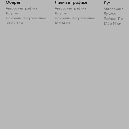
Оберег
Лилии в графике
Луг
Авторская графика
Авторская графика
Авторская гра
Другое
Другое
Другое
Природа, Фигуративное искусство
Природа, Фигуративное искусство
Пейзаж, Прир
30 x 20 см
16 x 14 см
17.5 x 19 см