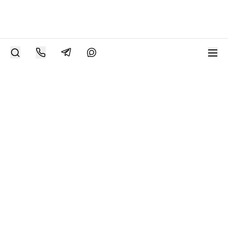
РАЗМЕСТИТЬ РАБОТУ
Современное искусство онлайн
support@bizar.art
ИНН: 9703021385
ОГРН: 1207700425602
КПП: 770301001
О нас
О BIZAR
Подключиться к BIZAR