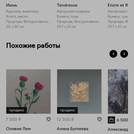
Июнь
Tendresse
Encre et fleu
Картина, живопись
Авторская графика
Авторская гра
Холст, масло
Бумага, тушь
Бумага, тушь
Природа, Фигуративное искусство
Природа, Фигуративное искусство
20 x 30 см
29.7 x 21 см
29.7 x 21 см
Похожие работы
продано
продано
7 300
₽
12 500
₽
6 500
₽
Оливия Лем
Алина Буглеева