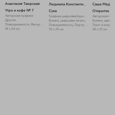
Анастасия Таюрская
Людмила Константинова
Саша Медве
Утро и кофе № 7
Сука
Открытка №
Авторская графика
Графика цифровая (принты)
Авторская гра
Другое
Бумага, цифровая печать
Повседневность, Фигуративное искусство
Повседневность, Портрет
18 x 24 см
70 x 70 см
30 x 21 см