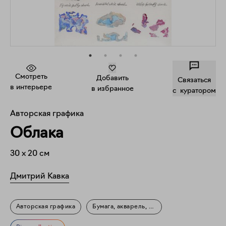
Смотреть
Добавить
Связаться
в интерьере
в избранное
c куратором
Авторская графика
Облака
30
x
20
см
Дмитрий Кавка
Авторская графика
Бумага, акварель, графитный карандаш