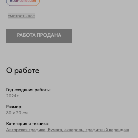
Фигуративное искусство
Текст в искусстве
Bizar collection
Повседневность
смотреть все
РАБОТА ПРОДАНА
О работе
Год создания работы:
2024г.
Размер:
30
x
20
см
Категория и техника:
Авторская графика
,
Бумага, акварель, графитный карандаш