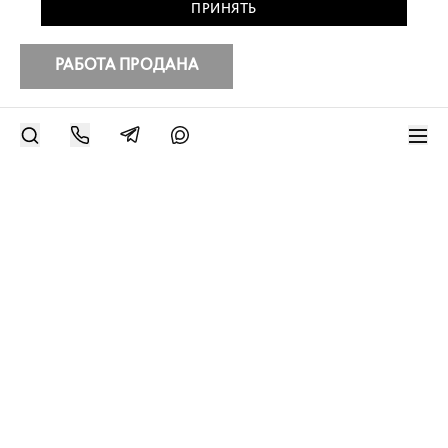
ПРИНЯТЬ
РАБОТА ПРОДАНА
РАЗМЕСТИТЬ РАБОТУ
Современное искусство онлайн
support@bizar.art
ИНН: 9703021385
ОГРН: 1207700425602
КПП: 770301001
О нас
О BIZAR