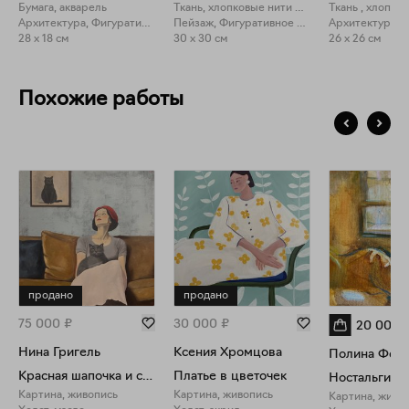
Бумага, акварель
Ткань, хлопковые нити мулинэ
Архитектура, Фигуративное искусство
Пейзаж, Фигуративное искусство
28 x 18 см
30 x 30 см
26 x 26 см
Похожие работы
продано
продано
75 000
₽
30 000
₽
20 000
Нина Григель
Ксения Хромцова
Полина Федо
Красная шапочка и серый кот
Платье в цветочек
Ностальгия
Картина, живопись
Картина, живопись
Картина, живо