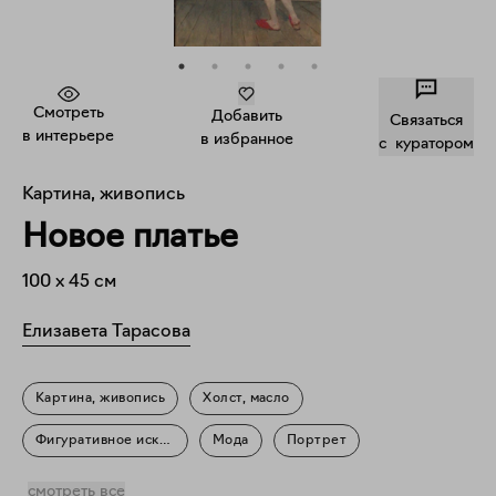
Смотреть
Добавить
Связаться
в интерьере
в избранное
c куратором
Картина, живопись
Новое платье
100
x
45
см
Елизавета Тарасова
Картина, живопись
Холст, масло
Фигуративное искусство
Мода
Портрет
Повседневность
смотреть все