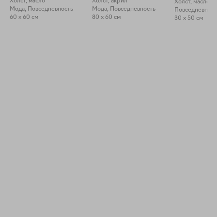
Холст, масло
Холст, акрил
Холст, масло
Мода, Повседневность
Мода, Повседневность
60 x 60 см
80 x 60 см
30 x 50 см