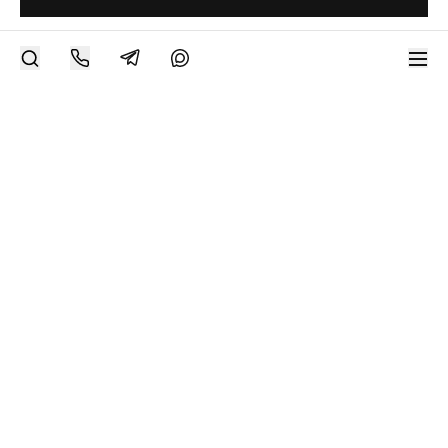
РАЗМЕСТИТЬ РАБОТУ
Современное искусство онлайн
support@bizar.art
ИНН: 9703021385
ОГРН: 1207700425602
КПП: 770301001
О нас
О BIZAR
Подключиться к BIZAR
Журнал