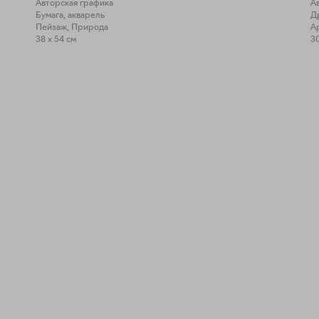
Авторская графика
А
Бумага, акварель
Д
Пейзаж, Природа
А
38 x 54 см
30