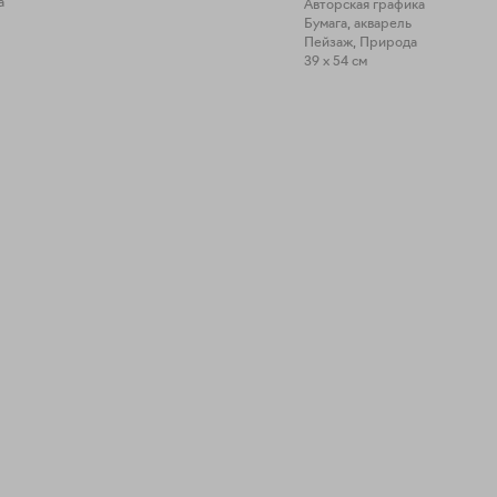
а
Авторская графика
Бумага, акварель
Пейзаж, Природа
39 x 54 см