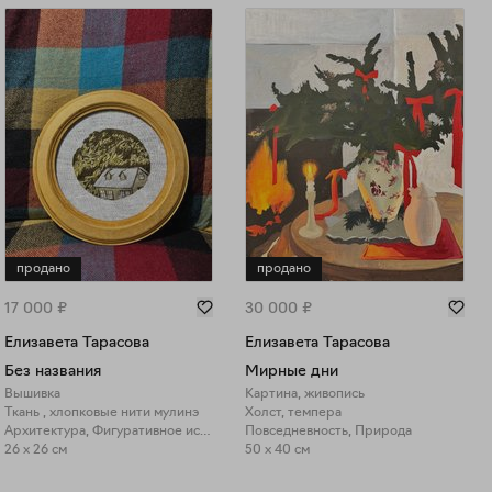
продано
продано
17 000
₽
30 000
₽
Елизавета Тарасова
Елизавета Тарасова
Без названия
Мирные дни
Вышивка
Картина, живопись
Ткань , хлопковые нити мулинэ
Холст, темпера
Архитектура, Фигуративное искусство
Повседневность, Природа
26 x 26 см
50 x 40 см