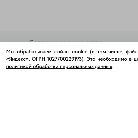
Современное искусство
онлайн
Мы обрабатываем файлы cookie (в том числе, файл
«Яндекс», ОГРН 1027700229193). Это необходимо в це
политикой обработки персональных данных
.
support@bizar.art
О нас
ИНН: 9703021385
О BIZAR
ОГРН: 1207700425602
Подключиться к BIZAR
КПП: 770301001
Журнал