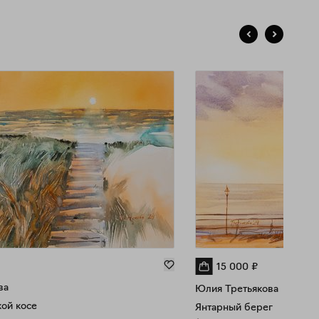
15 000
₽
ва
Юлия Третьякова
кой косе
Янтарный берег