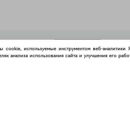
РАЗМЕСТИТЬ РАБОТУ
ы cookie, используемые инструментом веб-аналитики
лях анализа использования сайта и улучшения его работ
Каталог
Сервис
Работы
Консультация с куратором
Художники
Правила сервиса
Галереи
Правила акции "Промокод"
Оплата и доставка
Правила подарочного сертификат
Оформление работ