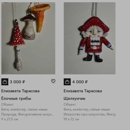
3 000
₽
4 000
₽
Елизавета Тарасова
Елизавета Тарасова
Ёлочные грибы
Щелкунчик
Объект
Объект
Вата, клейстер, папье-маше
Вата, клейстер, папье-маше
Природа, Фигуративное искусство
Искусство про искусство, Фигуративное искусство
9 x 27.5 см
19 x 12 см