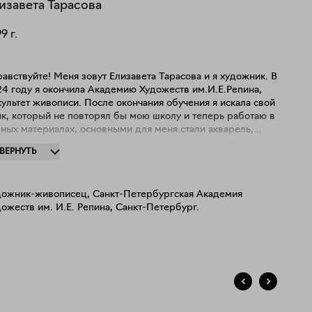
изавета
Тарасова
99
г.
авствуйте! Меня зовут Елизавета Тарасова и я художник. В
24 году я окончила Академию Художеств им.И.Е.Репина,
ультет живописи. После окончания обучения я искала свой
к, который не повторял бы мою школу и теперь работаю в
ных материалах, основными для меня стали акварель,
шивка. Мои работы это размышления о времени и
ЗВЕРНУТЬ
ом, как жить с его ограниченностью. Образ дома помогает
 исследовать границы времени и поэтому он появляется в
х работах чаще всего. Но также я продолжаю писать
дожник-живописец, Санкт-Петербургская Академия
слом: предпочитаю работать с сюжетными картинами,
ожеств им. И.Е. Репина, Санкт-Петербург.
зажами и натюрмортами, пишу все, что цепляет меня в
ни. А еще я делаю ватные елочные игрушки, они для
я-мостик в детство .