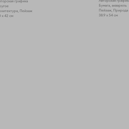
Авторская график
вторская графика
Бумага, акварель
ругое
Пейзаж, Природа
рхитектура, Пейзаж
38.9 x 54 см
 x 42 см