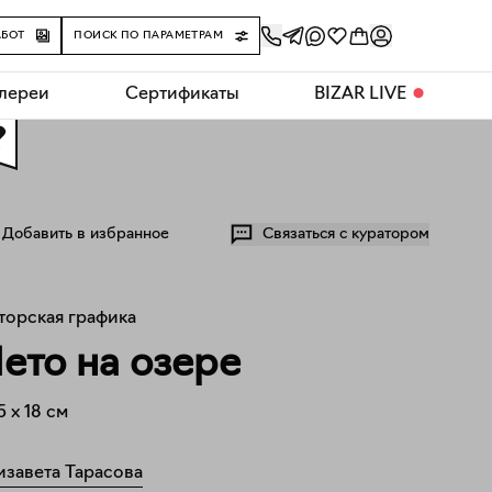
АБОТ
ПОИСК ПО ПАРАМЕТРАМ
алереи
Сертификаты
BIZAR LIVE
⬤
0
Добавить в избранное
Связаться с куратором
торская графика
ето на озере
5
x
18
см
изавета Тарасова