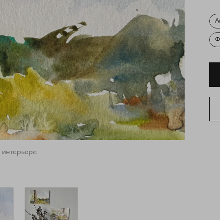
А
Ф
 интерьере