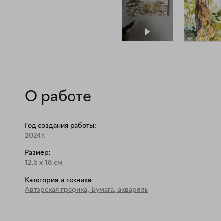
О работе
Год создания работы:
2024г.
Размер:
12.5
x
18
см
Категория и техника:
Авторская графика
,
Бумага, акварель