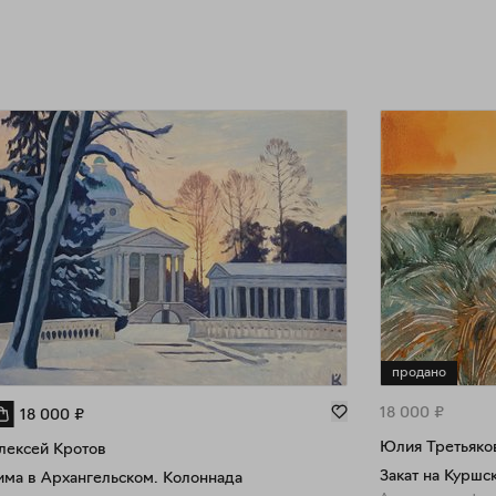
продано
18 000
₽
18 000
₽
Юлия Третьяко
лексей Кротов
Закат на Куршс
има в Архангельском. Колоннада