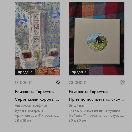
продано
продано
17 000
₽
23 000
₽
Елизавета Тарасова
Елизавета Тарасова
Сероглазый король. Вариант 5
Приятно посидеть на скамейке у моря
Авторская графика
Вышивка
Бумага, акварель
Ткань, хлопковые нити мулинэ
Архитектура, Фигуративное искусство
Пейзаж, Фигуративное искусство
28 x 18 см
30 x 30 см