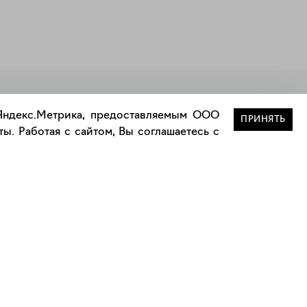
Закрыть
 Яндекс.Метрика, предоставляемым ООО
ПРИНЯТЬ
ы. Работая с сайтом, Вы соглашаетесь с
Сотрудничество
Сотрудничество с дизайнерами
а