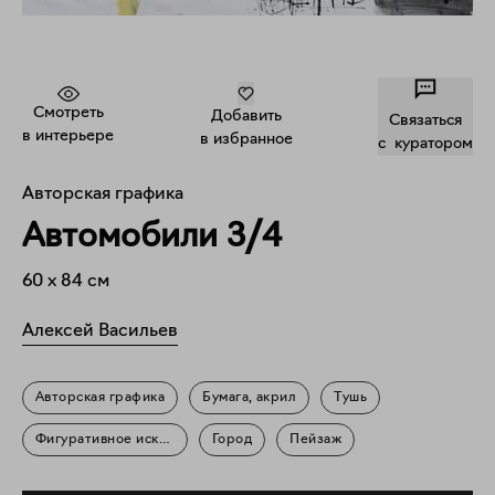
Смотреть
Добавить
Связаться
в интерьере
в избранное
c куратором
Авторская графика
Автомобили 3/4
60
x
84
см
Алексей Васильев
Авторская графика
Бумага, акрил
Тушь
Фигуративное искусство
Город
Пейзаж