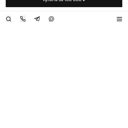
РАЗМЕСТИТЬ РАБОТУ
Современное искусство онлайн
support@bizar.art
ИНН: 9703021385
ОГРН: 1207700425602
КПП: 770301001
О нас
О BIZAR
Подключиться к BIZAR
Журнал