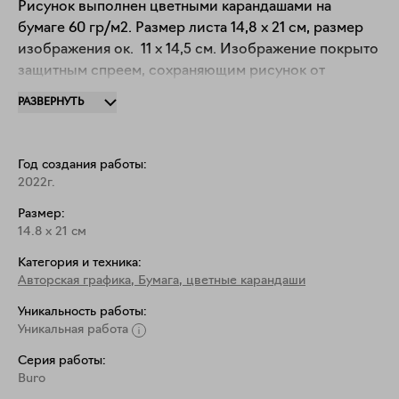
Рисунок выполнен цветными карандашами на 
бумаге 60 гр/м2. Размер листа 14,8 х 21 см, размер 
изображения ок.  11 х 14,5 см. Изображение покрыто 
защитным спреем, сохраняющим рисунок от 
попадания UV-лучей и воздействия времени. 
РАЗВЕРНУТЬ
Продается неоформленным.
Год создания работы:
2022г.
Размер:
14.8
x
21
см
Категория и техника:
Авторская графика
,
Бумага, цветные карандаши
Уникальность работы:
Уникальная работа
Серия работы:
Buro