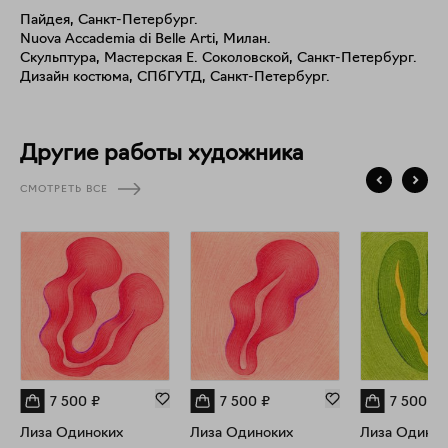
бессознательным, я нахожу доказательства возможности
Пайдея, Санкт-Петербург.
влияния и контроля своего сознания. Я работаю с
Nuova Accademia di Belle Arti, Милан.
различными медиа, такими как живопись, графика, объекты.
Скульптура, Мастерская Е. Соколовской, Санкт-Петербург.
Длительная тактильная связь с произведением является для
Дизайн костюма, СПбГУТД, Санкт-Петербург.
меня неотъемлемой частью работы над проектом. Через
монотонный медитативный процесс, я погружаюсь вглубь
себя, осознавая свои внутренние психологические
процессы и переживания.
Другие работы художника
СМОТРЕТЬ ВСЕ
7 500
₽
7 500
₽
7 500
₽
Лиза Одиноких
Лиза Одиноких
Лиза Одинок