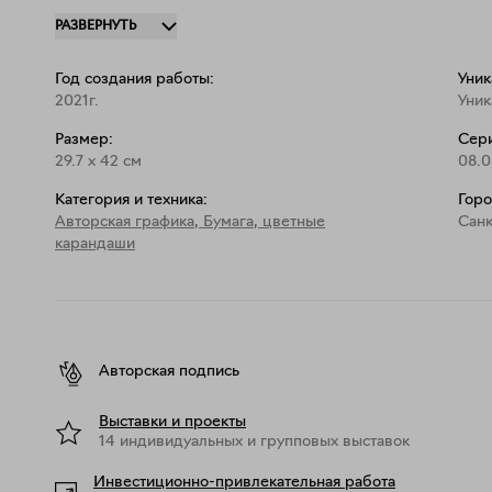
Работа выполнена на плотной художественной бум
РАЗВЕРНУТЬ
спреем, сохраняющим рисунок от попадания UV-лу
неоформленной. 
Год создания работы:
Уник
2021г.
Уник
Размер:
Сери
29.7
x
42
см
08.0
Категория и техника:
Горо
Авторская графика
,
Бумага, цветные
Сан
карандаши
Авторская подпись
Выставки и проекты
14 индивидуальных и групповых выставок
Инвестиционно-привлекательная работа