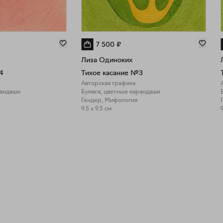
7 500
₽
Лиза Одиноких
4
Тихое касание №3
Авторская графика
рандаши
Бумага, цветные карандаши
Гендер, Мифология
9.5 x 9.5 см
9