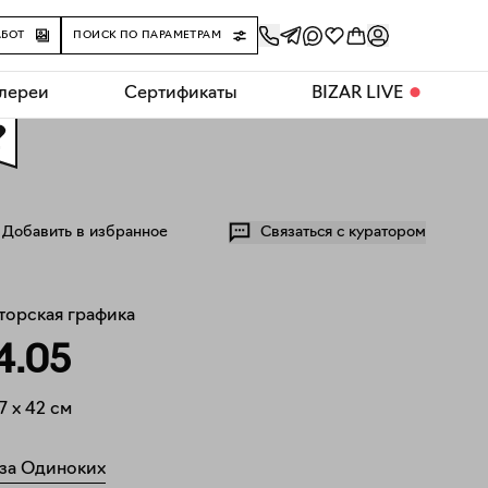
АБОТ
ПОИСК ПО ПАРАМЕТРАМ
алереи
Сертификаты
BIZAR LIVE
⬤
0
Добавить в избранное
Связаться с куратором
торская графика
4.05
7
x
42
см
за Одиноких