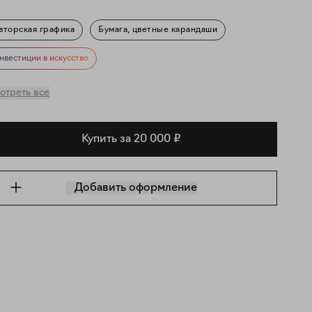
вторская графика
Бумага, цветные карандаши
бстракция
Гендер
Мифология
Природа
нвестиции в искусство
отреть все
Купить за 20 000 ₽
Добавить оформление