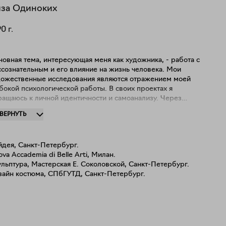
за
Одиноких
90
г.
овная тема, интересующая меня как художника, - работа с
сознательным и его влияние на жизнь человека. Мои
дожественные исследования являются отражением моей
окой психологической работы. В своих проектах я
ращаюсь к личной идентичности и самоанализу. Через
актику эмоционально-образной терапии, сны,
ЗВЕРНУТЬ
оматическое письмо и другие техники работы с
ссознательным, я нахожу доказательства возможности
ия и контроля своего сознания. Я работаю с различными
йдея, Санкт-Петербург.
иа, такими как живопись, графика, объекты. Длительная
va Accademia di Belle Arti, Милан.
тильная связь с произведением является для меня
льптура, Мастерская Е. Соколовской, Санкт-Петербург.
отъемлемой частью работы над проектом. Через
зайн костюма, СПбГУТД, Санкт-Петербург.
нотонный медитативный процесс, я погружаюсь вглубь
я, осознавая свои внутренние психологические процессы
переживания.