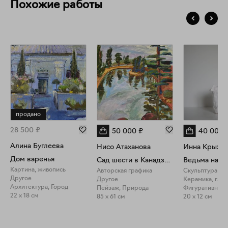
Похожие работы
продано
28 500
₽
50 000
₽
40 000
Алина Буглеева
Нисо Атаханова
Инна Крыжан
Дом варенья
Сад шести в Канадзаве
Ведьма на к
Картина, живопись
Авторская графика
Скульптура
Другое
Другое
Керамика, глаз
Архитектура, Город
Пейзаж, Природа
Фигуративное 
22 x 18 см
85 x 61 см
20 x 12 см