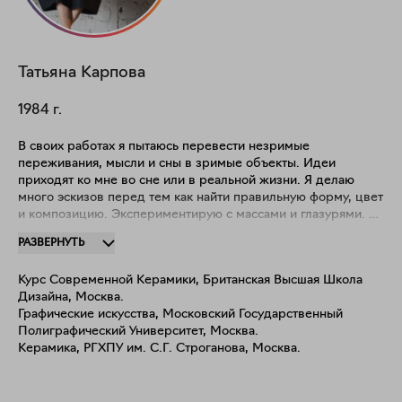
Татьяна
Карпова
1984
г.
В своих работах я пытаюсь перевести незримые
переживания, мысли и сны в зримые объекты. Идеи
приходят ко мне во сне или в реальной жизни. Я делаю
много эскизов перед тем как найти правильную форму, цвет
и композицию. Экспериментирую с массами и глазурями. Я
люблю лепить руками, использую минимум инструментов,
РАЗВЕРНУТЬ
люблю чувствовать материал и направлять его. Смешиваю
контрастные формы — ровные, угловатые, шершавые и
Курс Современной Керамики, Британская Высшая Школа
плавные, струящиеся, гладкие. В своём творчестве я
Дизайна, Москва.
исследую мир внутри себя, пытаюсь вынести его наружу и
Графические искусства, Московский Государственный
примирить с окружающим.
Полиграфический Университет, Москва.
Керамика, РГХПУ им. С.Г. Строганова, Москва.