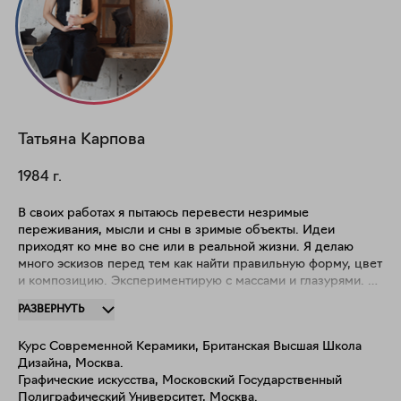
Татьяна
Карпова
1984
г.
В своих работах я пытаюсь перевести незримые
переживания, мысли и сны в зримые объекты. Идеи
приходят ко мне во сне или в реальной жизни. Я делаю
много эскизов перед тем как найти правильную форму, цвет
и композицию. Экспериментирую с массами и глазурями. Я
люблю лепить руками, использую минимум инструментов,
РАЗВЕРНУТЬ
люблю чувствовать материал и направлять его. Смешиваю
контрастные формы — ровные, угловатые, шершавые и
Курс Современной Керамики, Британская Высшая Школа
плавные, струящиеся, гладкие. В своём творчестве я
Дизайна, Москва.
исследую мир внутри себя, пытаюсь вынести его наружу и
Графические искусства, Московский Государственный
примирить с окружающим.
Полиграфический Университет, Москва.