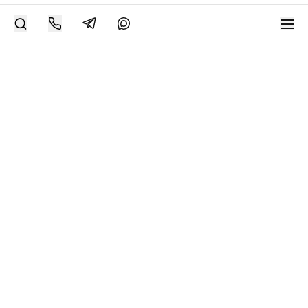
РАЗМЕСТИТЬ РАБОТУ
Современное искусство онлайн
support@bizar.art
ИНН: 9703021385
ОГРН: 1207700425602
КПП: 770301001
О нас
О BIZAR
Подключиться к BIZAR
Журнал