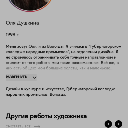
Оля
Душкина
1998
г.
Меня зовут Оля, я из Вологды. Я училась в “Губернаторском
колледже народных промыслов”, на отделении дизайна. Я
не стремлюсь ограничивать себя точным направлением и
стилем- от того работы мои такие разномастные. Всё же, в
них есть общее: мои большие холсты, как и маленькие
картинки, рассматривают эмоционирование как способ
РАЗВЕРНУТЬ
нахождения в мире. Я рассчитываю на свою эмпатию как на
процесс познания всего вокруг, как на условие
Дизайн в культуре и искусстве, Губернаторский колледж
существования, а так же- как на главную ценность всех моих
народных промыслов, Вологда.
работ. Моё творчество- это сожаление ко всему подряд. К
людям, к растениям, к животным. К жизни в целом. Мой
манифест: Я несу и буду нести в своём искусстве
удовлетворение или же путь к этому удовлетворению. Я
Другие работы художника
выбираю для своего искусства уединённость в создаваемом
и процессе создания. Я наблюдаю своим искусством и
СМОТРЕТЬ ВСЕ