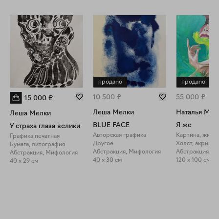
продано
продано
10 500
₽
55 000
₽
15 000
₽
Леша Мелки
Наталья Меж
Леша Мелки
BLUE FACE
Я же
У страха глаза велики
Авторская графика
Картина, живо
Графика печатная
Другое
Холст, акрил
Бумага, литография
Абстракция, Мифология
Абстракция, Г
Абстракция, Мифология
40 x 30 см
120 x 100 см
40 x 29 см