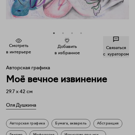
Смотреть
Добавить
Связаться
в интерьере
в избранное
c куратором
Авторская графика
Моё вечное извинение
29.7
x
42
см
Оля Душкина
Авторская графика
Бумага, акварель
Абстракция