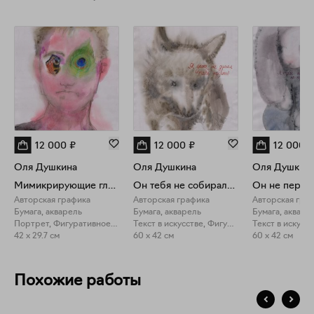
приглашаю к этому наблюдению. Я не ограничиваю себя
даже своим искусством, но обещаю в нём быть честной.
12 000
₽
12 000
₽
12 000
₽
Оля Душкина
Оля Душкина
Оля Душкин
Мимикрирующие глаза
Он тебя не собирался кусать
Авторская графика
Авторская графика
Авторская гра
Бумага, акварель
Бумага, акварель
Бумага, акваре
Портрет, Фигуративное искусство
Текст в искусстве, Фигуративное искусство
42 x 29.7 см
60 x 42 см
60 x 42 см
Похожие работы