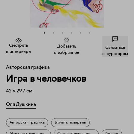
Смотреть
Добавить
Связаться
в интерьере
в избранное
c куратором
Авторская графика
Игра в человечков
42
x
29.7
см
Оля Душкина
Авторская графика
Бумага, акварель