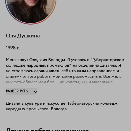
Оля
Душкина
1998
г.
Меня зовут Оля, я из Вологды. Я училась в “Губернаторском
колледже народных промыслов”, на отделении дизайна. Я
не стремлюсь ограничивать себя точным направлением и
стилем- от того работы мои такие разномастные. Всё же, в
них есть общее: мои большие холсты, как и маленькие
картинки, рассматривают эмоционирование как способ
РАЗВЕРНУТЬ
нахождения в мире. Я рассчитываю на свою эмпатию как на
процесс познания всего вокруг, как на условие
Дизайн в культуре и искусстве, Губернаторский колледж
существования, а так же- как на главную ценность всех моих
народных промыслов, Вологда.
работ. Моё творчество- это сожаление ко всему подряд. К
людям, к растениям, к животным. К жизни в целом. Мой
манифест: Я несу и буду нести в своём искусстве
удовлетворение или же путь к этому удовлетворению. Я