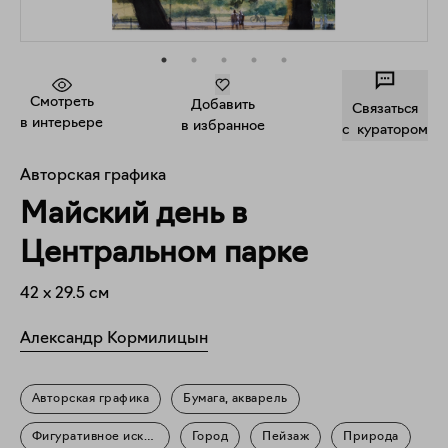
Смотреть
Добавить
Связаться
в интерьере
в избранное
c куратором
Авторская графика
Майский день в
Центральном парке
42
x
29.5
см
Александр Кормилицын
Авторская графика
Бумага, акварель
Фигуративное искусство
Город
Пейзаж
Природа