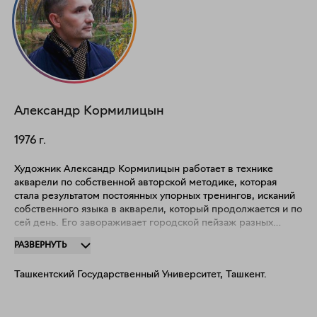
Александр
Кормилицын
1976
г.
Художник Александр Кормилицын работает в технике
акварели по собственной авторской методике, которая
стала результатом постоянных упорных тренингов, исканий
собственного языка в акварели, который продолжается и по
сей день. Его завораживает городской пейзаж разных
стран, чему он посвящает многие свои работы. Однако он
РАЗВЕРНУТЬ
работает и над другими направлениями - абстрактная
живопись, классический пейзаж, натюрморт. Во всех своих
Ташкентский Государственный Университет, Ташкент.
произведениях автор стремится показать уникальность и
красоту окружающего мира и подарить ее зрителю.
Акварельная техника очень сложна - это королева