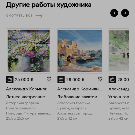
живописи! Всем моим покупателям и ценителям моих
Другие работы художника
картин я говорю большое спасибо и желаю самого
наилучшего, пусть мои картины способствуют уюту и
СМОТРЕТЬ ВСЕ
душевной радости в вашей жизни!
25 000
₽
28 000
₽
28 000
Александр Кормилицын
Александр Кормилицын
Летнее настроение
Любование закатом в Монополи
Авторская графика
Авторская графика
Авторская гра
Бумага, акварель
Бумага, акварель
Бумага, акваре
Природа, Фигуративное искусство
Архитектура, Город
Пейзаж, Прир
25.5 x 25.5 см
29.5 x 42 см
29.5 x 42 см