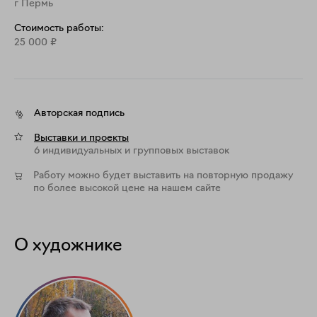
г Пермь
На этапе премьеры работы действует 
инвестиционная приветственная стоимость — 25 
Стоимость работы:
000 руб. Акция продлится до 1 сентября, после чего 
25 000
₽
постоянная цена картины составит 50 000 руб. 
Авторская подпись
Выставки и проекты
6 индивидуальных и групповых выставок
Работу можно будет выставить на повторную продажу
по более высокой цене на нашем сайте
О художнике