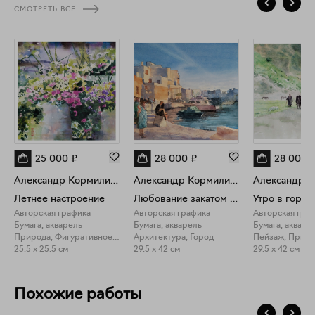
СМОТРЕТЬ ВСЕ
душевной радости в вашей жизни!
25 000
₽
28 000
₽
28 000
Александр Кормилицын
Александр Кормилицын
Летнее настроение
Любование закатом в Монополи
Авторская графика
Авторская графика
Авторская гра
Бумага, акварель
Бумага, акварель
Бумага, акваре
Природа, Фигуративное искусство
Архитектура, Город
Пейзаж, Прир
25.5 x 25.5 см
29.5 x 42 см
29.5 x 42 см
Похожие работы