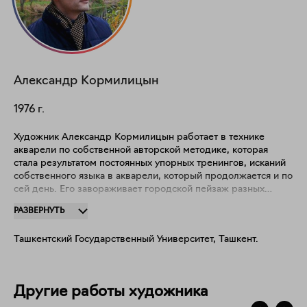
Александр
Кормилицын
1976
г.
Художник Александр Кормилицын работает в технике
акварели по собственной авторской методике, которая
стала результатом постоянных упорных тренингов, исканий
собственного языка в акварели, который продолжается и по
сей день. Его завораживает городской пейзаж разных
стран, чему он посвящает многие свои работы. Однако он
РАЗВЕРНУТЬ
работает и над другими направлениями - абстрактная
живопись, классический пейзаж, натюрморт. Во всех своих
Ташкентский Государственный Университет, Ташкент.
произведениях автор стремится показать уникальность и
красоту окружающего мира и подарить ее зрителю.
Акварельная техника очень сложна - это королева
живописи! Всем моим покупателям и ценителям моих
Другие работы художника
картин я говорю большое спасибо и желаю самого
наилучшего, пусть мои картины способствуют уюту и