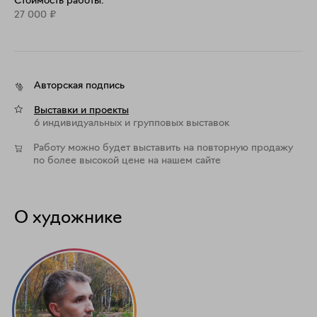
Стоимость работы:
Специальное предложение для коллекционеров:

27 000
₽
На этапе премьеры работы действует 
инвестиционная приветственная стоимость — 27 
000 руб. Акция продлится до 1 октября, после чего 
постоянная цена картины составит 50 000 руб. 
Авторская подпись
Выставки и проекты
6 индивидуальных и групповых выставок
Работу можно будет выставить на повторную продажу
по более высокой цене на нашем сайте
О художнике