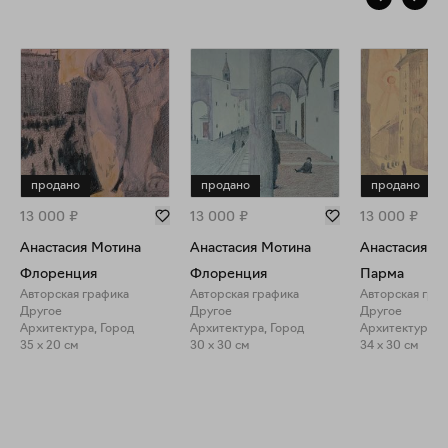
продано
продано
продано
13 000
₽
13 000
₽
13 000
₽
Анастасия Мотина
Анастасия Мотина
Анастасия М
Флоренция
Флоренция
Парма
Авторская графика
Авторская графика
Авторская гра
Другое
Другое
Другое
Архитектура, Город
Архитектура, Город
Архитектура, 
35 x 20 см
30 x 30 см
34 x 30 см