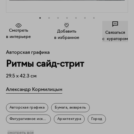
Смотреть
Добавить
Связаться
в интерьере
в избранное
c куратором
Авторская графика
Ритмы сайд-стрит
29.5
x
42.3
см
Александр Кормилицын
Авторская графика
Бумага, акварель
Фигуративное искусство
Архитектура
Город
Пейзаж
Повседневность
смотреть все