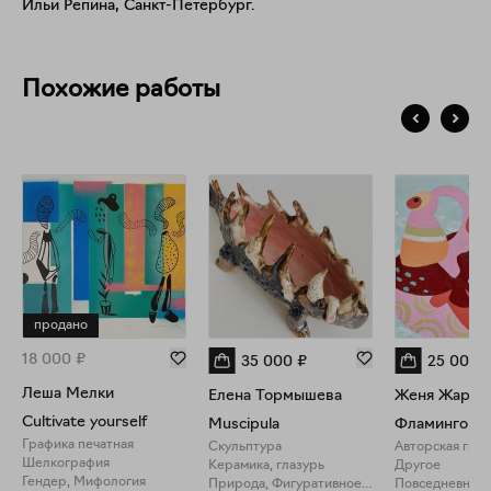
Ильи Репина, Санкт-Петербург.
место в конкурсе «Лучшие наброски и зарисовки» от
Академии Художеств им. И.Е.Репина. С 2019 года Надежда
является автором международного проекта по наброскам
#скетчинадин, а полтысячи её работ находятся в частных
Похожие работы
коллекциях по всему миру.
продано
18 000
₽
35 000
₽
25 000
Леша Мелки
Елена Тормышева
Женя Жари
Cultivate yourself
Muscipula
Фламинго
Графика печатная
Скульптура
Авторская гра
Шелкография
Керамика, глазурь
Другое
Гендер, Мифология
Природа, Фигуративное искусство