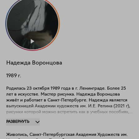
Надежда
Воронцова
1989
г.
Родилась 23 октября 1989 года в г. Ленинграде. Более 25
лет в искусстве. Мастер рисунка. Надежда Воронцова
живёт и работает в Санкт-Петербурге. Надежда является
выпускницей Академии художеств им. И.Е. Репина (2021 г),
рисунки которой можно встретить как в учебных пособиях,
так и на страницах глянцевых журналов. Художница
РАЗВЕРНУТЬ
работает на стыке различных техник: печатной графики и
живописи, а также много посвящает времени наброскам.
Живопись, Санкт-Петербургская Академия Художеств им.
Надежда дважды была награждена медалью за первое