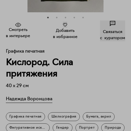
Смотреть
Добавить
Связаться
в интерьере
в избранное
c куратором
Графика печатная
Кислород. Сила
притяжения
40
x
29
см
Надежда Воронцова
Графика печатная
Шелкография
Бумага, акрил
Фигуративное искусство
Гендер
Портрет
Природа