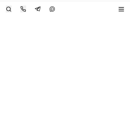
Современное искусство онлайн
support@bizar.art
ИНН: 9703021385
ОГРН: 1207700425602
КПП: 770301001
О нас
О BIZAR
Подключиться к BIZAR
Журнал