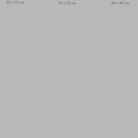
50 x 70 см
10 x 35 см
30 x 40 см