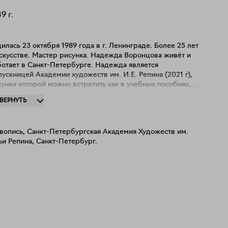
89
г.
илась 23 октября 1989 года в г. Ленинграде. Более 25 лет
искусстве. Мастер рисунка. Надежда Воронцова живёт и
ботает в Санкт-Петербурге. Надежда является
ускницей Академии художеств им. И.Е. Репина (2021 г),
унки которой можно встретить как в учебных пособиях,
 и на страницах глянцевых журналов. Художница работает
ЗВЕРНУТЬ
стыке различных техник: печатной графики и живописи, а
кже много посвящает времени наброскам. Надежда
ажды была награждена медалью за первое место в
вопись, Санкт-Петербургская Академия Художеств им.
нкурсе «Лучшие наброски и зарисовки» от Академии
ьи Репина, Санкт-Петербург.
ожеств им. И.Е.Репина. С 2019 года Надежда является
тором международного проекта по наброскам
етчинадин, а полтысячи её работ находятся в частных
ллекциях по всему миру.