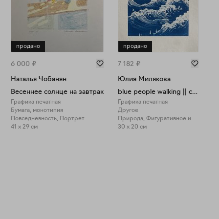
продано
продано
6 000
₽
7 182
₽
Наталья Чобанян
Юлия Милякова
Весеннее солнце на завтрак
blue people walking || condition → 1 sea inside sea
Графика печатная
Графика печатная
Бумага, монотипия
Другое
Повседневность, Портрет
Природа, Фигуративное искусство
41 x 29 см
30 x 20 см