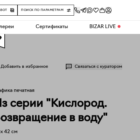
АБОТ
ПОИСК ПО ПАРАМЕТРАМ
алереи
Сертификаты
BIZAR LIVE
⬤
0
Добавить в избранное
Связаться с куратором
афика печатная
з серии "Кислород.
озвращение в воду"
x
42
см