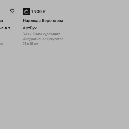
1 900
₽
ва
Надежда Воронцова
Диодорова. Дыхание в тишине
АртБук
Зин / Книга художника
Фигуративное искусство
во
21 x 15 см