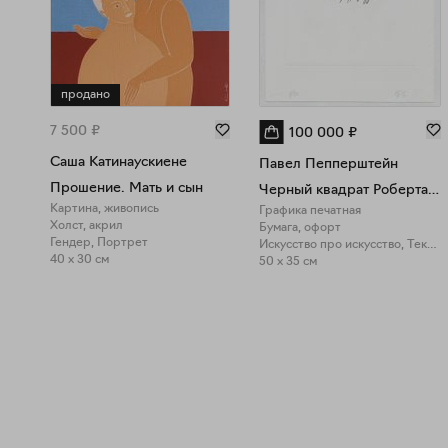
продано
7 500
₽
100 000
₽
Саша Катинаускиене
Павел Пепперштейн
Прошение. Мать и сын
Черный квадрат Роберта Фладда V
Картина, живопись
Графика печатная
Холст, акрил
Бумага, офорт
Гендер, Портрет
Искусство про искусство, Текст в искусстве
40 x 30 см
50 x 35 см