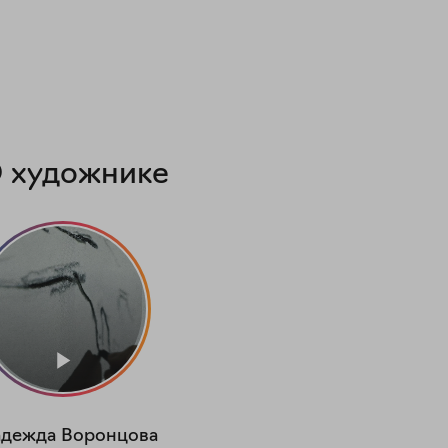
 художнике
адежда
Воронцова