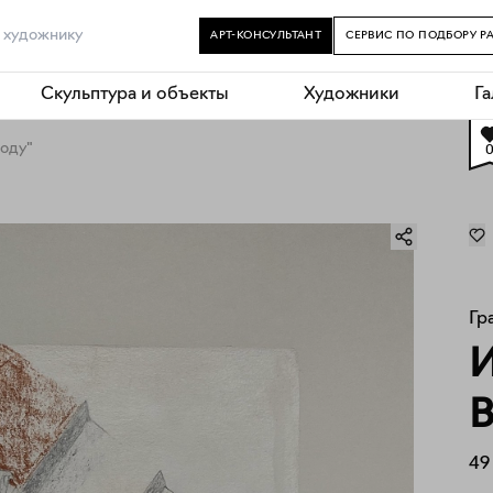
АРТ-КОНСУЛЬТАНТ
СЕРВИС ПО ПОДБОРУ Р
Скульптура и объекты
Художники
Г
воду"
Гр
И
В
49