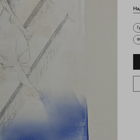
На
Г
Ф