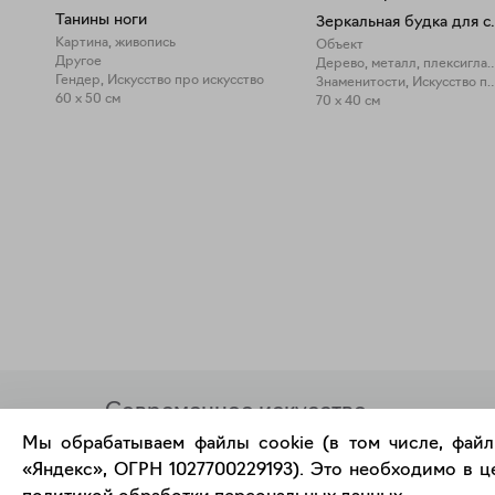
Танины ноги
Зеркальная 
Картина, живопись
Объект
Другое
Дерево, металл, плексиг
Гендер, Искусство про искусство
Знаменитости, Искусство пр
60 x 50 см
70 x 40 см
Современное искусство
онлайн
Мы обрабатываем файлы cookie (в том числе, файл
«Яндекс», ОГРН 1027700229193). Это необходимо в це