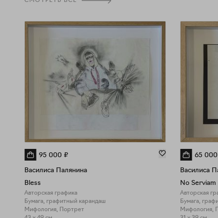
СМОТРЕТЬ ВСЕ
95 000
₽
65 000
Василиса Палянина
Василиса П
Bless
No Serviam
Авторская графика
Авторская гр
Бумага, графитный карандаш
Бумага, граф
Мифология, Портрет
Мифология, 
43 x 49 см
31 x 39 см