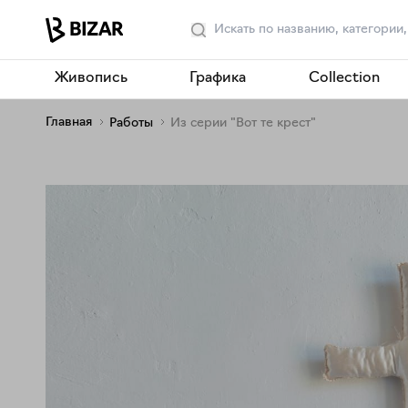
Живопись
Графика
Collection
Главная
Работы
Из серии "Вот те крест"