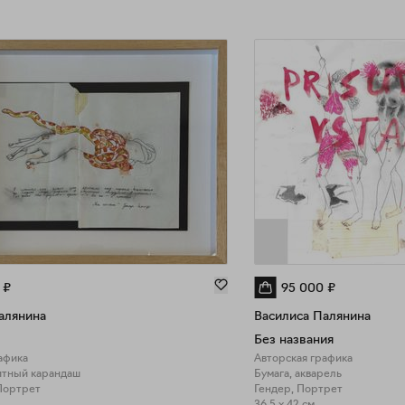
₽
95 000
₽
алянина
Василиса Палянина
Без названия
афика
Авторская графика
итный карандаш
Бумага, акварель
Портрет
Гендер, Портрет
36.5 x 42 см