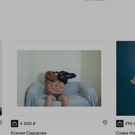
4 500
₽
290 
Ксения Сидорова
Слава Не