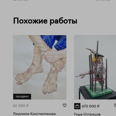
Похожие работы
продано
82 000
₽
670 000
₽
Людмила Константинова
Гоша Острецов