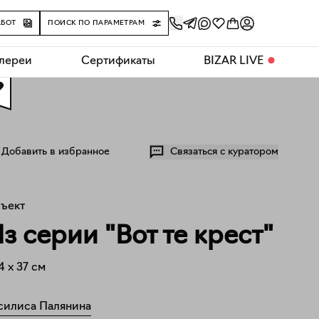
АБОТ
ПОИСК ПО ПАРАМЕТРАМ
алереи
Сертификаты
BIZAR LIVE
⬤
0
Добавить в избранное
Связаться с куратором
ъект
з серии "Вот те крест"
4
x
37
см
силиса Палянина