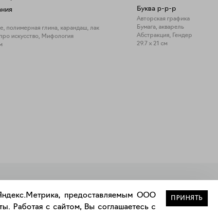
Буква р-р-р
ания
Авторская графика
Бумага, акварель
, полимерная глина, карандаш, лак
Абстракция, Гендер
про искусство, Мифология
29.7 x 21 см
м
Закрыть
 Яндекс.Метрика, предоставляемым ООО
ПРИНЯТЬ
ы. Работая с сайтом, Вы соглашаетесь с