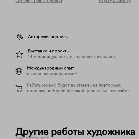
Объект
,
Ткань, нейлон
SYNTAX Gallery
Василиса Палянина не призывает нас интерпретиров
Художница позволяет зрителю пройти через насло
Авторская подпись
Выставки и проекты
14 индивидуальных и групповых выставок
Международный опыт
выставлялся зарубежом
Работу можно будет выставить на повторную
продажу по более высокой цене на нашем сайте
Другие работы художника