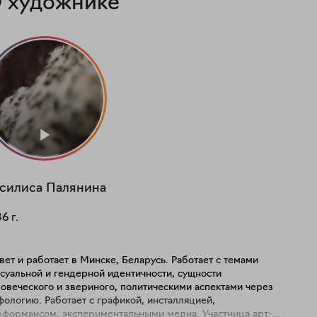
 художнике
силиса
Палянина
86
г.
ет и работает в Минске, Беларусь. Работает с темами
суальной и гендерной идентичности, сущности
овеческого и звериного, политическими аспектами через
ологию. Работает с графикой, инсталляцией,
рформансом, экспериментальными медиа. Участница арт-