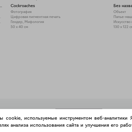
будка для скульптуры
Cockroaches
Без назв
Фотография
Объект
лас, акрил
Цифровая пигментная печать
Папье-маше
о искусство
Гендер, Мифология
Искусство 
50 x 40 см
130 x 122 с
РАЗМЕСТИТЬ РАБОТУ
ы cookie, используемые инструментом веб-аналитики
лях анализа использования сайта и улучшения его работ