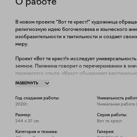
О работе
В новом проекте "Вот те крест!" художница обращае
религиозную идею богочеловека и языческого аним
изобразительности к тактильности и создает своих
миру. 

Проект «Вот те крест!» исследует универсальность
земное. Палянина говорит о перечеркивании в знач
пережитого опыта: «Крест объединяет вертикально
перечеркивание, отмена произошедшего, конец Стар
РАЗВЕРНУТЬ
Крест трансформируется в тело змеи, интегрирует 
Год создания работы:
Уникальность работ
«В христианстве искушение Христа — одно из доказ
2020г.
Уникальная работа
божественного. Но мир изменился с появлением те
Размер:
Серия работы:
мира, где выживает самый приспособленный. Те же
244
x
37
см
Вот те крест
этом случае, крест обеспечил себя надолго».

Категория и техника:
Галерея: