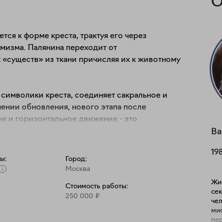
О
тся к форме креста, трактуя его через 
изма. Палянина переходит от 
 «существ» из ткани причисляя их к животному 
 символики креста, соединяет сакральное и 
ении обновления, нового этапа после 
е и горизонтальное движение - это 
ого Завета». 

Ва
19
рациональное и чувственное через искушение: 
ы:
Город:
ательств двух его начал — человеческого и 
Москва
ории Дарвина, человек стал частью животного 
Жив
Стоимость работы:
 законы можно применить и к символам. И в 
сек
250 000
₽
чел
миф
пе