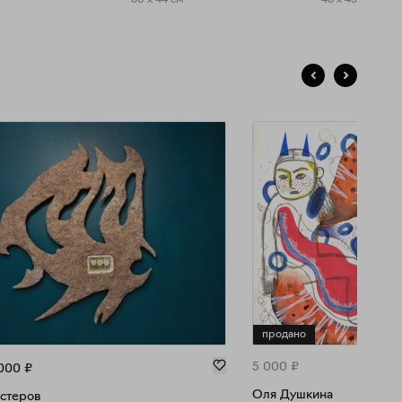
продано
5 000
₽
000
₽
Оля Душкина
стеров