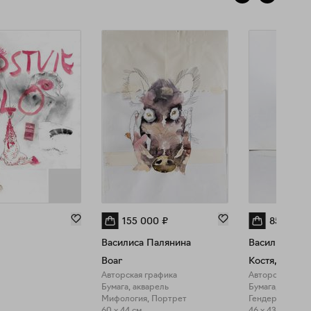
155 000
₽
85 000
₽
Василиса Палянина
Василиса Па
Boar
Костя, Коля,
Авторская графика
Авторская граф
Бумага, акварель
Бумага, акваре
Мифология, Портрет
Гендер, Повсед
60 x 44 см
46 x 43 см