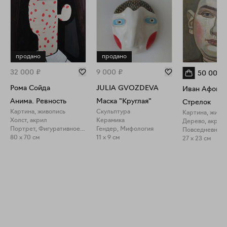
продано
продано
32 000
₽
9 000
₽
50 000
Рома Сойда
JULIA GVOZDEVA
Иван Афонск
Анима. Ревность
Маска "Круглая"
Стрелок
Картина, живопись
Скульптура
Картина, живо
Холст, акрил
Керамика
Дерево, акрил
Портрет, Фигуративное искусство
Гендер, Мифология
80 x 70 см
11 x 9 см
27 x 23 см