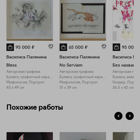
95 000
₽
65 000
₽
95 000
Василиса Палянина
Василиса Палянина
Василиса Па
Bless
No Serviam
Без названия
Авторская графика
Авторская графика
Авторская гра
Бумага, графитный карандаш
Бумага, графитный карандаш
Бумага, акваре
Мифология, Портрет
Мифология, Портрет
Гендер, Портр
43 x 49 см
31 x 39 см
36.5 x 42 см
Похожие работы