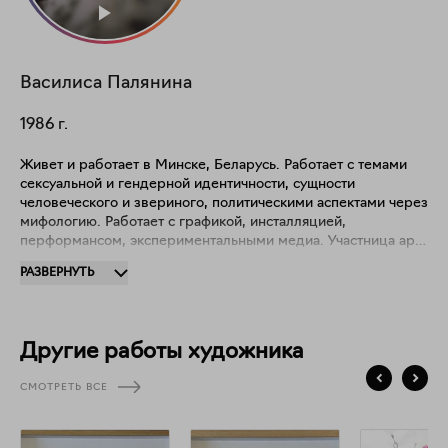
Василиса
Палянина
1986
г.
Живет и работает в Минске, Беларусь. Работает с темами
сексуальной и гендерной идентичности, сущности
человеческого и звериного, политическими аспектами через
мифологию. Работает с графикой, инсталляцией,
перформансом, экспериментальными медиа. Участница арт-
группы «Кто, кроме нас» (в сотрудничестве с Андреем
РАЗВЕРНУТЬ
Анро). Резиденции: 2020 "Slavs and Tatars", Берлин,
Германия; 2019 "Gaude Polonia", Варшава, Польша ; 2017
"Резиденции молодого писателя", Вильнюс, Латвия ; 2016
"Art Hub Residence", Абу-Даби, ОАЭ ; 2010-2011
Другие работы художника
стажировка в художественной студии Вальтера Захса,
Веймар, Германия . Ярмарки: 2020 Viennacontemporary
СМОТРЕТЬ ВСЕ
(Marx Halle, Вена, Австрия)