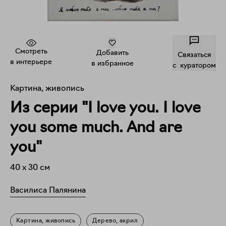
Смотреть
Добавить
Связаться
в интерьере
в избранное
c куратором
Картина, живопись
Из серии "I love you. I love
you some much. And are
you"
40
x
30
см
Василиса Палянина
Картина, живопись
Дерево, акрил