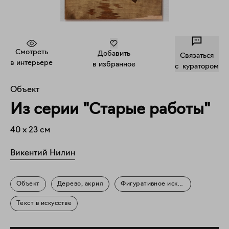
Смотреть
Добавить
Связаться
в интерьере
в избранное
c куратором
Объект
Из серии "Старые работы"
40
x
23
см
Викентий Нилин
Объект
Дерево, акрил
Фигуративное искусство
Текст в искусстве