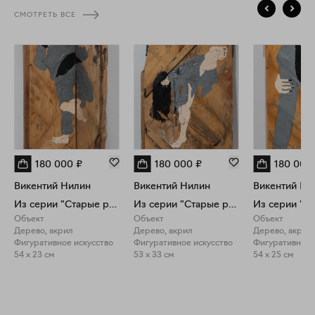
СМОТРЕТЬ ВСЕ
180 000
₽
180 000
₽
180 000
Викентий Нилин
Викентий Нилин
Викентий Ни
Из серии "Старые работы"
Из серии "Старые работы"
Объект
Объект
Объект
Дерево, акрил
Дерево, акрил
Дерево, акрил
Фигуративное искусство
Фигуративное искусство
Фигуративное 
54 x 23 см
53 x 33 см
54 x 25 см