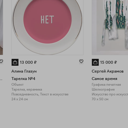
13 000
₽
15 000
₽
Алина Глазун
Сергей Акрамов
 "Попытки компромисса"
Тарелка №4
Самое время
Объект
Графика печатная
Тарелка, керамика
Шелкография
Повседневность, Текст в искусстве
24 x 24 см
70 x 50 см