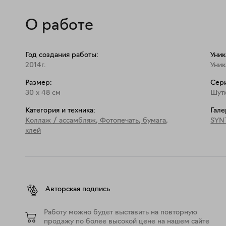
О работе
Год создания работы:
Уник
2014г.
Уник
Размер:
Сери
30
x
48
см
Шутк
Категория и техника:
Гале
Коллаж / ассамбляж
,
Фотопечать, бумага,
SYNT
клей
Авторская подпись
Работу можно будет выставить на повторную
продажу по более высокой цене на нашем сайте