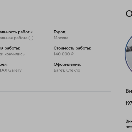
О
альность работы:
Город:
альная работа
Москва
я работы:
Стоимость работы:
и кончились
140 000
₽
рея:
Оформление:
AX Gallery
Багет, Стекло
Ви
197
Вик
поэ