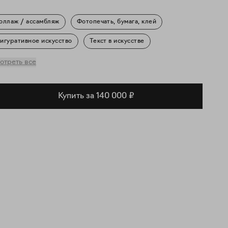
оллаж / ассамбляж
Фотопечать, бумага, клей
игуративное искусство
Текст в искусстве
скусство про искусство
отреть все
Купить за 140 000 ₽