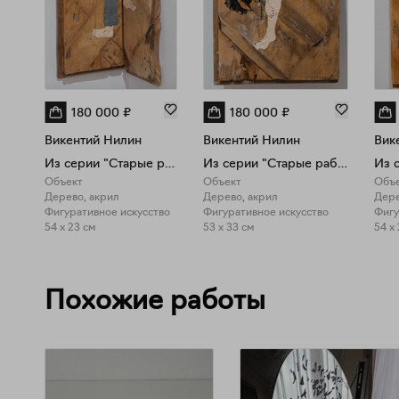
180 000
₽
180 000
₽
Викентий Нилин
Викентий Нилин
Вик
Из серии "Старые работы"
Из серии "Старые работы"
Объект
Объект
Объ
Дерево, акрил
Дерево, акрил
Дере
Фигуративное искусство
Фигуративное искусство
Фигу
54 x 23 см
53 x 33 см
54 x
Похожие работы