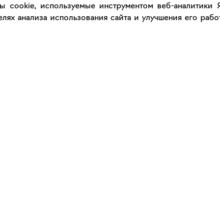
ы cookie, используемые инструментом веб-аналитики
лях анализа использования сайта и улучшения его работ
Каталог
Сервис
Работы
Консультация с куратором
Художники
Правила сервиса
Галереи
Правила акции "Промокод"
Оплата и доставка
Правила подарочного сертификат
Оформление работ
Сертификаты