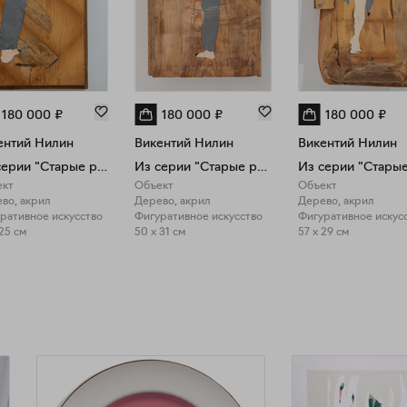
180 000
₽
180 000
₽
180 000
₽
ентий Нилин
Викентий Нилин
Викентий Нилин
Из серии "Старые работы"
Из серии "Старые работы"
ект
Объект
Объект
во, акрил
Дерево, акрил
Дерево, акрил
ративное искусство
Фигуративное искусство
Фигуративное искус
 25 см
50 x 31 см
57 x 29 см