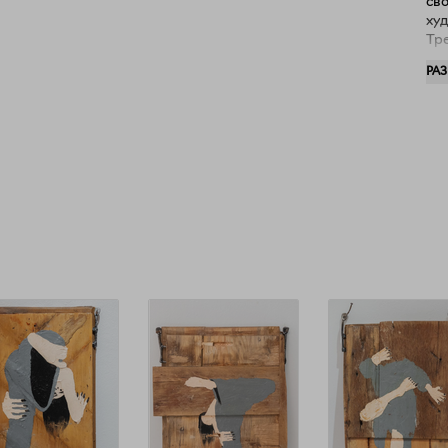
сво
ху
Тр
(Мо
РА
(Мо