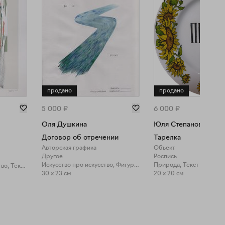
продано
продано
5 000
₽
6 000
₽
Оля Душкина
Юля Степанова
Договор об отречении
Тарелка
Авторская графика
Объект
Другое
Роспись
Искусство про искусство, Фигуративное искусство
Природа, Текст в искусс
Искусство про искусство, Текст в искусстве
30 x 23 см
20 x 20 см