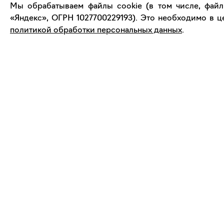
онлайн
Мы обрабатываем файлы cookie (в том числе, файл
«Яндекс», ОГРН 1027700229193). Это необходимо в це
политикой обработки персональных данных
.
support@bizar.art
О нас
ИНН: 9703021385
О BIZAR
ОГРН: 1207700425602
Подключиться к BIZAR
КПП: 770301001
Журнал