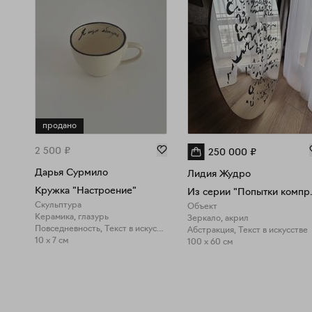
продано
2 500
₽
250 000
₽
Дарья Сурмило
Лидия Жудро
Кружка "Настроение"
Из серии
Скульптура
Объект
Керамика, глазурь
Зеркало, акрил
Повседневность, Текст в искусстве
Абстракция, Текст в искусстве
10 x 7 см
100 x 60 см