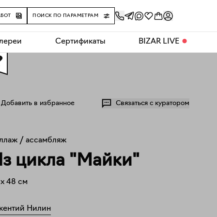
АБОТ
ПОИСК ПО ПАРАМЕТРАМ
алереи
Сертификаты
BIZAR LIVE
⬤
0
Добавить в избранное
Связаться с куратором
ллаж / ассамбляж
з цикла "Майки"
x
48
см
кентий Нилин