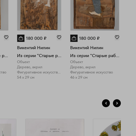
180 000
₽
180 000
₽
Викентий Нилин
Викентий Нилин
Вик
Из серии "Старые работы"
Из серии "Старые работы"
Из серии "Старые работы"
Объект
Объект
Объ
Дерево, акрил
Дерево, акрил
Дер
ство
Фигуративное искусство, Фигуративное искусство
Фигуративное искусство
Фигу
54 x 29 см
46 x 29 см
55 x