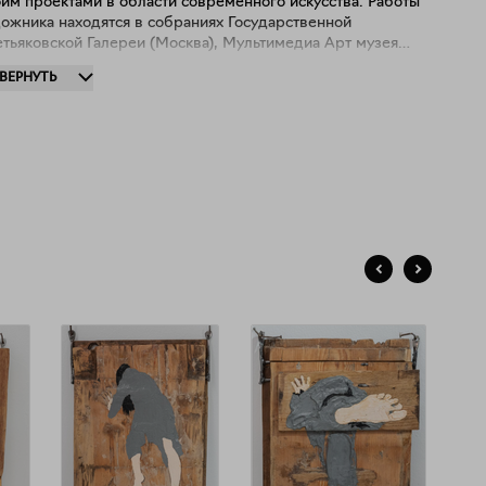
им проектами в области современного искусства. Работы
дожника находятся в собраниях Государственной
етьяковской Галереи (Москва), Мультимедиа Арт музея
сква), Московского музея современного искусства
ЗВЕРНУТЬ
сква), коллекции Чарльза Саатчи (Лондон).