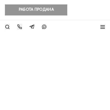
РАБОТА ПРОДАНА
РАЗМЕСТИТЬ РАБОТУ
Другие работы художника
Современное искусство онлайн
support@bizar.art
ИНН: 9703021385
ОГРН: 1207700425602
КПП: 770301001
О нас
О BIZAR
Подключиться к BIZAR