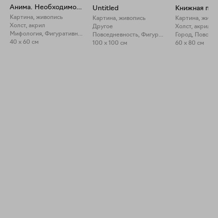
Анима. Необходимое условие
Untitled
Книжная пол
Картина, живопись
Картина, живопись
Картина, живо
Холст, акрил
Другое
Холст, акрил
Мифология, Фигуративное искусство
Повседневность, Фигуративное искусство
Город, Повсед
40 x 60 см
100 x 100 см
60 x 80 см