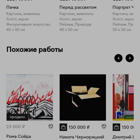
Пачка
Перед рассветом
Портрет Чир
Картина, живопись
Картина, живопись
Картина, живо
Холст, акрил
Холст, акрил
Холст, акрил
Фигуративное искусство
Пейзаж, Природа
Пейзаж, Прир
40 x 30 см
40 x 50 см
30 x 30 см
Похожие работы
продано
23 000
₽
150 000
₽
150 000
Рома Сойда
Никита Чернорицкий
Дмитрий Цук