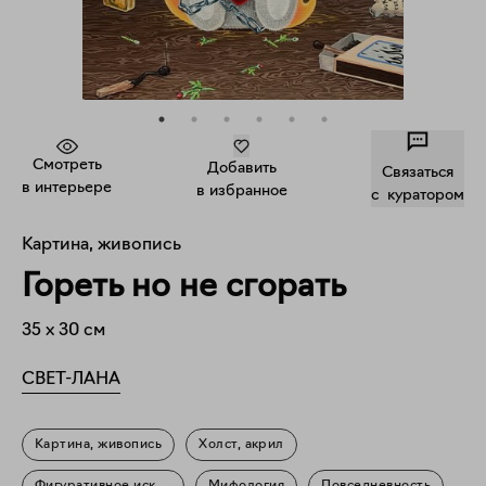
Смотреть
Добавить
Связаться
в интерьере
в избранное
c куратором
Картина, живопись
Гореть но не сгорать
35
x
30
см
СВЕТ-ЛАНА
Картина, живопись
Холст, акрил