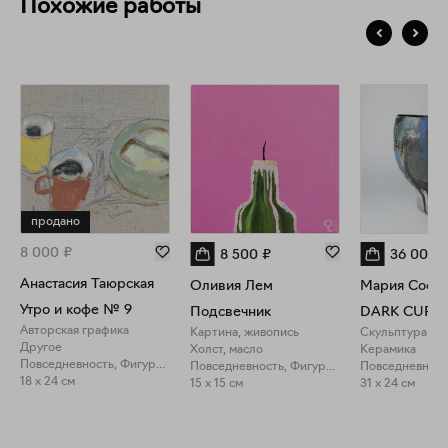
Похожие работы
продано
8 000
₽
8 500
₽
36 000
Анастасия Таюрская
Оливия Лем
Мария Софр
Утро и кофе № 9
Подсвечник
DARK CUP v
Авторская графика
Картина, живопись
Скульптура
Другое
Холст, масло
Керамика
Повседневность, Фигуративное искусство
Повседневность, Фигуративное искусство
18 x 24 см
15 x 15 см
31 x 24 см