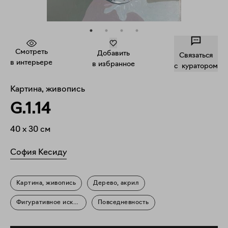
Смотреть
Добавить
Связаться
в интерьере
в избранное
c куратором
Картина, живопись
G.1.14
40
x
30
см
София Кесиду
Картина, живопись
Дерево, акрил
Фигуративное искусство
Повседневность