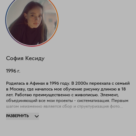
София
Кесиду
1996
г.
Родилась в Афинах в 1996 году. В 2000х переехала с семьей
в Москву, где началось мое обучение рисунку длиною в 18
лет. Работаю преимущественно с живописью. Элемент,
объединяющий все мои проекты - систематизация. Первым
шагом неизменно является сбор и структуризация фото
архивов по темам. В ходе экспериментов с медиа я
РАЗВЕРНУТЬ
рассматриваю каждый отдельно взятый фрагмент на
предмет его функции и значимости, в дальнейшем,
форматируя эти знания в язык. Моя практика всегда
подразумевает смешение двух подходов: механического и