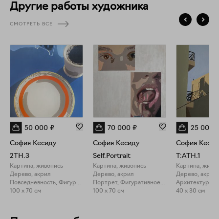
Другие работы художника
творческого. В настоящее время преподаю в Uteens на
программе Art&Design.
СМОТРЕТЬ ВСЕ
50 000
₽
70 000
₽
25 000
София Кесиду
София Кесиду
София Кесид
2TH.3
Self.Portrait
T:ATH.1
Картина, живопись
Картина, живопись
Картина, живо
Дерево, акрил
Дерево, акрил
Дерево, акрил
Повседневность, Фигуративное искусство
Портрет, Фигуративное искусство
Архитектура, 
100 x 70 см
100 x 70 см
40 x 30 см