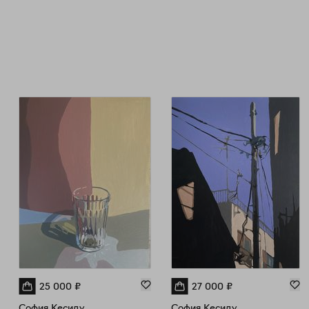
вр
25 000
₽
27 000
₽
София Кесиду
София Кесиду