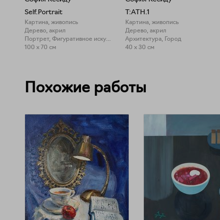
Self.Portrait
T:ATH.1
Картина, живопись
Картина, живопись
Дерево, акрил
Дерево, акрил
Портрет, Фигуративное искусство
Архитектура, Город
100 x 70 см
40 x 30 см
Похожие работы