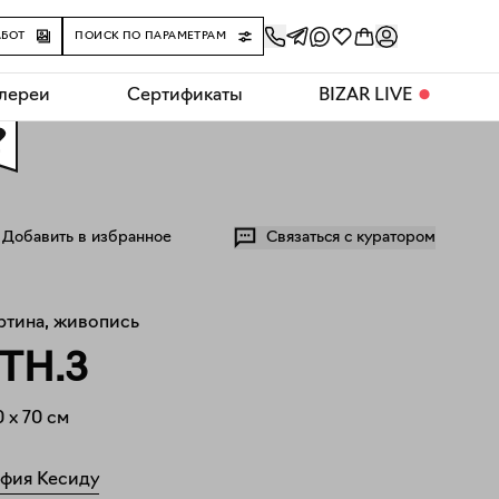
АБОТ
ПОИСК ПО ПАРАМЕТРАМ
алереи
Сертификаты
BIZAR LIVE
⬤
0
Добавить в избранное
Связаться с куратором
ртина, живопись
TH.3
0
x
70
см
фия Кесиду