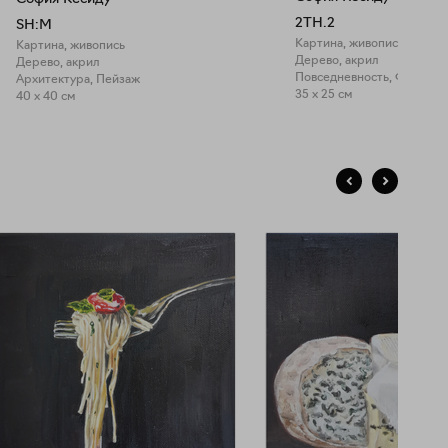
2TH.2
SH:M
Картина, живопись
Картина, живопись
Дерево, акрил
Дерево, акрил
Архитектура, Пейзаж
35 x 25 см
40 x 40 см