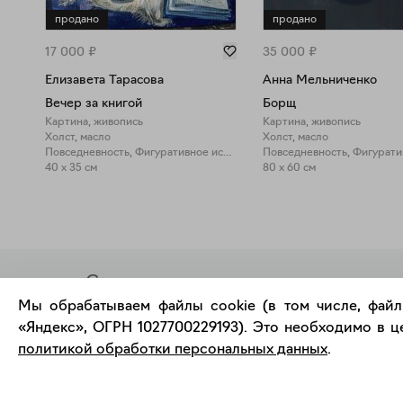
продано
продано
17 000
₽
35 000
₽
Елизавета Тарасова
Анна Мельниченко
Вечер за книгой
Борщ
Картина, живопись
Картина, живопись
Холст, масло
Холст, масло
Повседневность, Фигуративное искусство
40 x 35 см
80 x 60 см
Современное искусство
онлайн
Мы обрабатываем файлы cookie (в том числе, файл
«Яндекс», ОГРН 1027700229193). Это необходимо в це
политикой обработки персональных данных
.
support@bizar.art
О нас