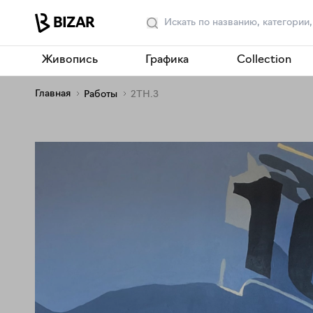
Живопись
Графика
Collection
Главная
Работы
2TH.3