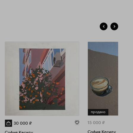
емя преподаю в Uteens на программе Art&Design.
продано
15 000
₽
30 000
₽
София Кесиду
София Кесиду