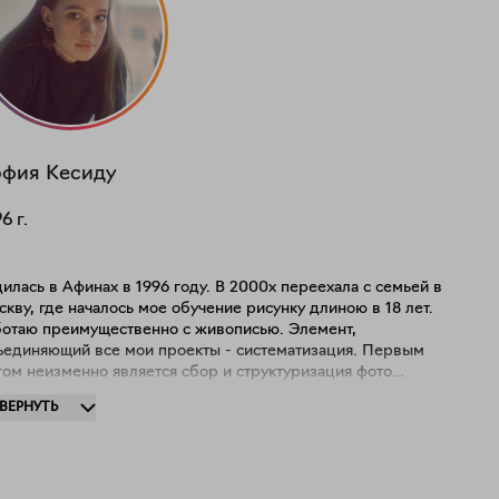
офия
Кесиду
96
г.
илась в Афинах в 1996 году. В 2000х переехала с семьей в
кву, где началось мое обучение рисунку длиною в 18 лет.
отаю преимущественно с живописью. Элемент,
ъединяющий все мои проекты - систематизация. Первым
ом неизменно является сбор и структуризация фото
ивов по темам. В ходе экспериментов с медиа я
ЗВЕРНУТЬ
ссматриваю каждый отдельно взятый фрагмент на предмет
 функции и значимости, в дальнейшем, форматируя эти
ния в язык. Моя практика всегда подразумевает смешение
х подходов: механического и творческого. В настоящее