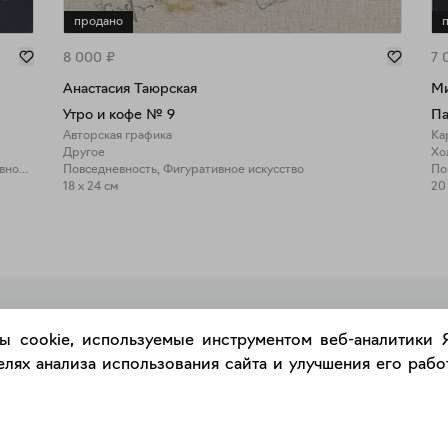
продано
8 000
₽
7 
Анастасия Таюрская
Ми
Утро и кофе № 9
Па
Авторская графика
Ка
Другое
Хо
Повседневность, Фигуративное искусство
Повседневность, Фигуративное искусство
По
18 x 24 см
20
РАЗМЕСТИТЬ РАБОТУ
ы cookie, используемые инструментом веб-аналитики
лях анализа использования сайта и улучшения его работ
Каталог
Сервис