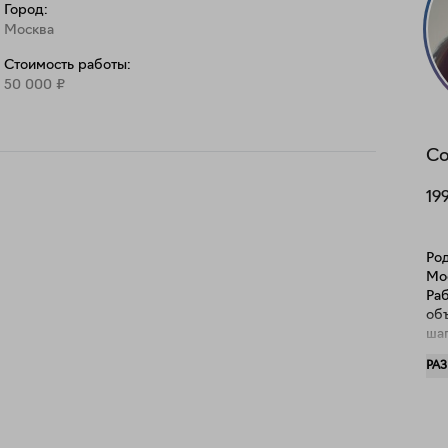
Город:
Москва
Стоимость работы:
50 000
₽
С
19
Род
Мос
Раб
об
шаг
арх
РА
ра
его
зна
дву