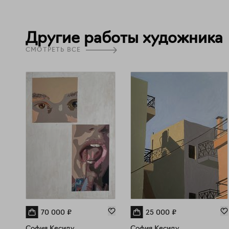
Другие работы художника
СМОТРЕТЬ ВСЕ
70 000
₽
25 000
₽
София Кесиду
София Кесиду