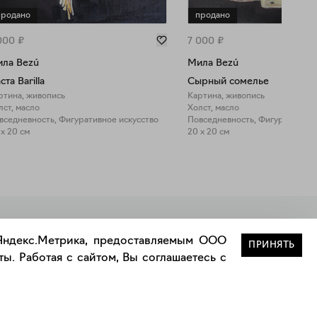
продано
продано
000
₽
7 000
₽
ла Bezú
Мила Bezú
ста Barilla
Сырный сомелье
ртина, живопись
Картина, живопись
лст, масло
Холст, масло
вседневность, Фигуративное искусство
Повседневность, Фигуративное
 x 20 см
20 x 20 см
Закрыть
 Яндекс.Метрика, предоставляемым ООО
ПРИНЯТЬ
ы. Работая с сайтом, Вы соглашаетесь с
Сотрудничество