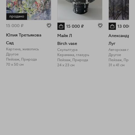
продано
15 000
₽
15 000
₽
13 000
₽
Юлия Третьякова
Майя Л
Сад
Birch vase
Луг
Картина, живопись
Скульптура
Авторская гра
Другое
Керамика, глазурь
Другое
Пейзаж, Природа
Пейзаж, Природа
Пейзаж, Прир
70 x 50 см
24 x 23 см
31 x 41 см