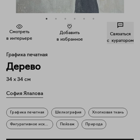
Смотреть
Добавить
Связаться
в интерьере
в избранное
c куратором
Графика печатная
Дерево
34
x
34
см
София Ялалова
Графика печатная
Шелкография
Хлопковая ткань
Фигуративное искусство
Пейзаж
Природа