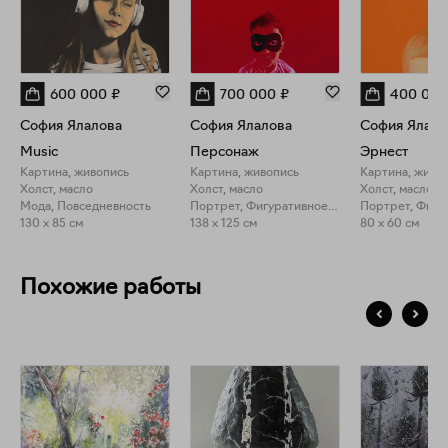
600 000
₽
700 000
₽
400 000
София Ялалова
София Ялалова
София Ялало
Music
Персонаж
Эрнест
Картина, живопись
Картина, живопись
Картина, живо
Холст, масло
Холст, масло
Холст, масло
Мода, Повседневность
Портрет, Фигуративное искусство
130 x 85 см
138 x 125 см
80 x 60 см
Похожие работы