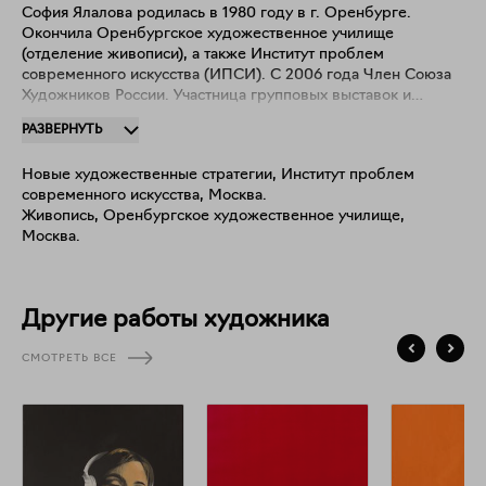
София Ялалова родилась в 1980 году в г. Оренбурге.
Окончила Оренбургское художественное училище
(отделение живописи), а также Институт проблем
современного искусства (ИПСИ). С 2006 года Член Союза
Художников России. Участница групповых выставок и
фестивалей в том числе в Музее современного искусства
РАЗВЕРНУТЬ
Эрарта (2025), МВЦ «Музей моды» (2022) и в Центральном
доме художника в Москве (2007). Работы Софии находятся
Новые художественные стратегии, Институт проблем
в частных коллекциях Европы и России. В настоящее время
современного искусства, Москва.
живет и работает в Москве. Лауреат национальной премии
Живопись, Оренбургское художественное училище,
в области современного искусства «Черный квадрат»
Москва.
(2007) и Эрарта Премии — 2025.
Другие работы художника
СМОТРЕТЬ ВСЕ