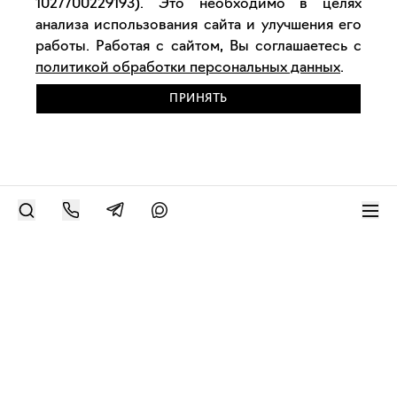
1027700229193). Это необходимо в целях
анализа использования сайта и улучшения его
работы. Работая с сайтом, Вы соглашаетесь с
политикой обработки персональных данных
.
ПРИНЯТЬ
РАЗМЕСТИТЬ РАБОТУ
Современное искусство онлайн
support@bizar.art
ИНН: 9703021385
ОГРН: 1207700425602
КПП: 770301001