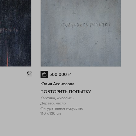
ъединяющему людей вне социальных, культурных и
ндерных различий. В этом поле искусство Юлии
еносовой функционирует как пространство созерцания,
переживания и внутренней работы, предлагая зрителю не
товые ответы, а возможность внимательного всматривания
обственный опыт.
500 000
₽
Юлия Агеносова
ПОВТОРИТЬ ПОПЫТКУ
Картина, живопись
Дерево, масло
Фигуративное искусство
110 x 130 см