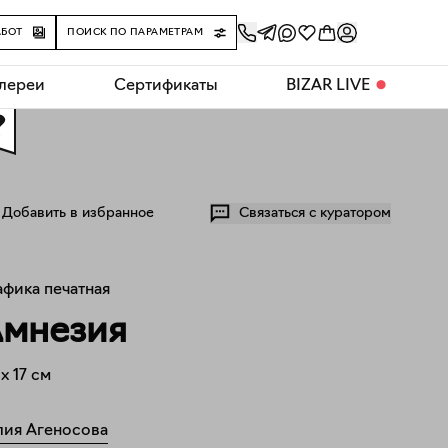
АБОТ
ПОИСК ПО ПАРАМЕТРАМ
алереи
Сертификаты
BIZAR LIVE
⬤
0
Добавить в избранное
Связаться с куратором
афика печатная
мнезия
x
17
см
ия Агеносова