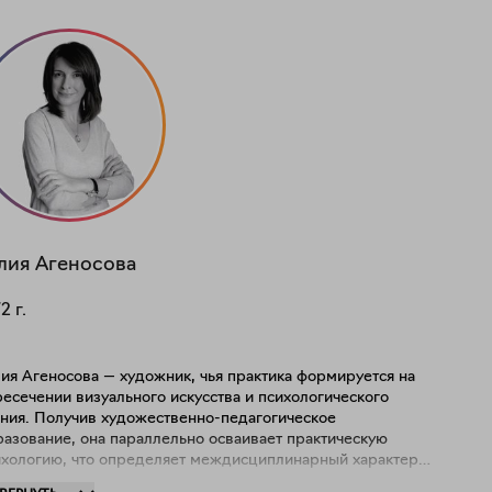
лия
Агеносова
72
г.
ия Агеносова — художник, чья практика формируется на
есечении визуального искусства и психологического
ания. Получив художественно-педагогическое
разование, она параллельно осваивает практическую
ихологию, что определяет междисциплинарный характер
 художественного мышления. Семь лет работы