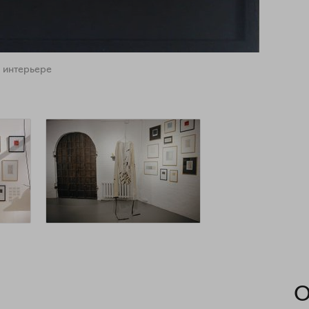
 интерьере
О