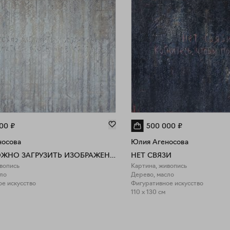
об
ге
Аг
со
го
в с
00
₽
500 000
₽
носова
Юлия Агеносова
НЕВОЗМОЖНО ЗАГРУЗИТЬ ИЗОБРАЖЕНИЕ
НЕТ СВЯЗИ
вопись
Картина, живопись
ло
Дерево, масло
е искусство
Фигуративное искусство
110 x 130 см