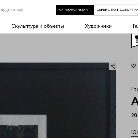
АРТ-КОНСУЛЬТАНТ
СЕРВИС ПО ПОДБОРУ Р
Скульптура и объекты
Художники
Г
Гр
А
20
Юл