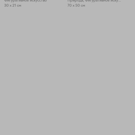
Фигуративное искусство
Природа, Фигуративное искусство
30 x 21 см
70 x 50 см