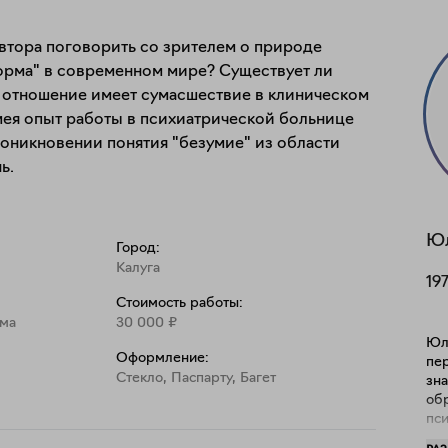
втора поговорить со зрителем о природе 
норма" в современном мире? Существует ли 
 отношение имеет сумасшествие в клиническом 
ея опыт работы в психиатрической больнице 
оникновении понятия "безумие" из области 
ь.
Ю
Город:
Калуга
19
Стоимость работы:
ома
30 000
₽
Юл
Оформление:
пер
Стекло, Паспарту, Багет
зн
об
пс
её