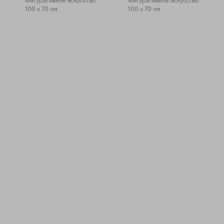
Фигуративное искусство
Фигуративное искусство
100 x 70 см
100 x 70 см