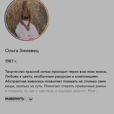
Ольга
Змиевец
1987
г.
Творчество красной нитью проходит через всю мою жизнь.
Любовь к цвету, необычным ракурсам и композициям.
Абстрактная живопись позволяет показать не столько сами
вещи, сколько их суть. Помогает стереть привычные рамки
и показать то, как я чувствую и ощущаю красоту. Мое
творчество - это сочная палитра жизни, наполненная яркими
РАЗВЕРНУТЬ
красками и смелыми мазками. Вдохновение я черпаю из
многообразия флоры, а также люблю транслировать свое
видение кадров из известных клипов и фильмов. В целом