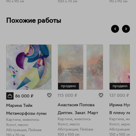
90 x 90 см
100 x 70 см
90 x 90 см
Похожие работы
продано
продано
115 000
₽
137 000
₽
86 000
₽
Анастасия Попова
Ирина Нужд
Марина Тийк
Диптих. Закат. Март
В плену лета
Метаморфозы луны
Картина, живопись
Картина, живо
Картина, живопись
Холст, масло
Холст, акрил
Холст, масло
Абстракция, Пейзаж
Абстракция, П
Абстракция, Пейзаж
100 x 100 см
150 x 100 см
110 x 70 см