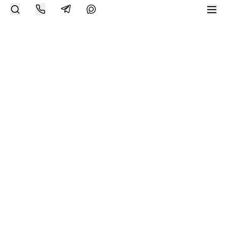
Другие работы художника
Современное искусство онлайн
support@bizar.art
ИНН: 9703021385
ОГРН: 1207700425602
КПП: 770301001
О нас
О BIZAR
Подключиться к BIZAR
Журнал
Каталог