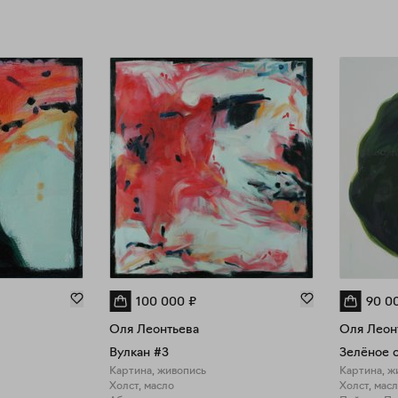
100 000
₽
90 0
Оля Леонтьева
Оля Леон
Вулкан #3
Зелёное 
Картина, живопись
Картина, ж
Холст, масло
Холст, мас