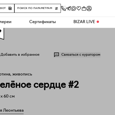
АБОТ
ПОИСК ПО ПАРАМЕТРАМ
алереи
Сертификаты
BIZAR LIVE
⬤
0
Добавить в избранное
Связаться с куратором
ртина, живопись
елёное сердце #2
x
60
см
я Леонтьева