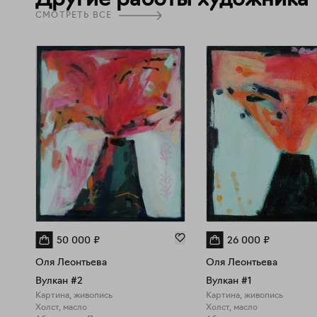
Другие работы художника
СМОТРЕТЬ ВСЕ
50 000
₽
26 000
₽
Оля Леонтьева
Оля Леонтьева
Вулкан #2
Вулкан #1
Картина, живопись
Картина, живопись
Холст, масло
Холст, масло