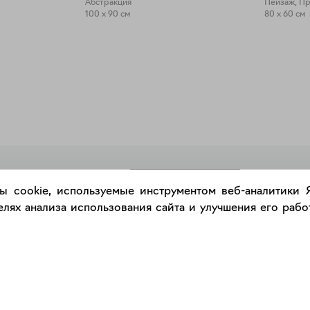
Абстракция
Пейзаж, П
100 x 90 см
80 x 60 см
РАЗМЕСТИТЬ РАБОТУ
ы cookie, используемые инструментом веб-аналитики
лях анализа использования сайта и улучшения его работ
Каталог
Сервис
Работы
Консультация с куратором
Художники
Правила сервиса