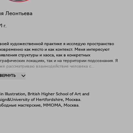
ля
Леонтьева
91
г.
своей художественной практике я исследую пространство
временно как место и как контекст. Меня интересуют
явления структуры и хаоса, как в конкретных
графических локациях, так и на территории подсознания. Я
кже рассматриваю взаимодействие человека с
странством через призму памяти, мифологию и культуру.
ЗВЕРНУТЬ
и основные медиумы - это живопись и коллаж. Коллаж для
я является не только и не столько техникой, но способом
приятия мира, бесконечной игрой и источником
in Illustration, British Higher School of Art and
ных случайностей. Важнейшей частью моей работы
ign&University of Hertfordshire, Москва.
ляется диалог с местом, выстраиваемый через процесс
ободные мастерские, ММОМА, Москва.
дания произведения. Я опираюсь на личный опыт
сутствия, длинные прогулки, сбор артефактов и
посредственное взаимодействие с пространством.
пользуя различные символы и абстрактные формы я
даю свою картографию памяти, географии и места.