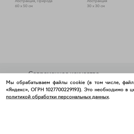
Абстракция, Природа
Абстракция
60 x 50 см
30 x 30 см
Современное искусство
онлайн
Мы обрабатываем файлы cookie (в том числе, файл
«Яндекс», ОГРН 1027700229193). Это необходимо в це
политикой обработки персональных данных
.
support@bizar.art
О нас
ИНН: 9703021385
О BIZAR
ОГРН: 1207700425602
Подключиться к BIZAR