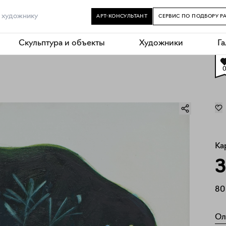
АРТ-КОНСУЛЬТАНТ
СЕРВИС ПО ПОДБОРУ Р
Скульптура и объекты
Художники
Г
Ка
З
80
Ол