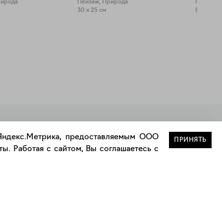
рирода
Пейзаж, Природа
Повседне
30 x 25 см
80 x 60 с
Закрыть
 Яндекс.Метрика, предоставляемым ООО
ПРИНЯТЬ
ы. Работая с сайтом, Вы соглашаетесь с
Сотрудничество
Сотрудничество с дизайнерами