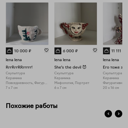
10 000
₽
6 000
₽
11 111
₽
lena lena
lena lena
lena lena
RrrRrrRRrrrrr!
She’s the devil 😈
Его тоже зов
Скульптура
Скульптура
Скульптура
Керамика
Керамика
Керамика
Повседневность, Фигуративное искусство
Мифология, Портрет
Фигуративное 
7 x 7 см
6 x 7 см
20 x 16 см
Похожие работы