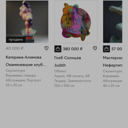
продано
40 000
₽
380 000
₽
57 000
Катерина Алимова
Глеб Солнцев
Окаменевшие клубы дыма от пожара в моей голове
Judith
Нефертити
Скульптура
Объект
Скульптура
Керамика, глазурь
Акрил, УФ-печать, AR
Керамика
Абстракция, Портрет
Гендер, Знаменитости
55 x 35 см
120 x 100 см
40 x 25 см