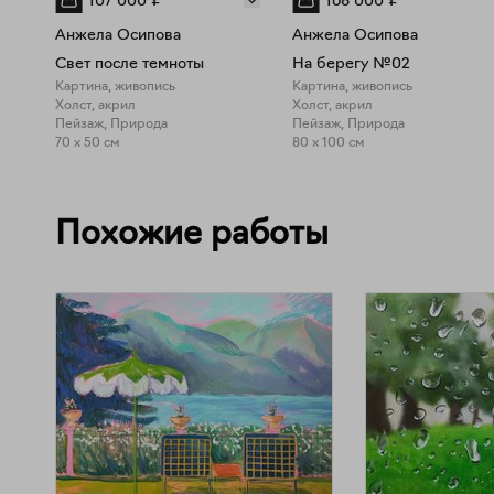
107 000
₽
168 000
₽
Анжела Осипова
Анжела Осипова
Свет после темноты
На берегу №02
Картина, живопись
Картина, живопись
Холст, акрил
Холст, акрил
Пейзаж, Природа
Пейзаж, Природа
70 x 50 см
80 x 100 см
Похожие работы