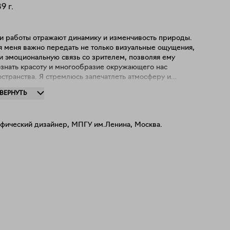
89
г.
и работы отражают динамику и изменчивость природы.
я меня важно передать не только визуальные ощущения,
и эмоциональную связь со зрителем, позволяя ему
ознать красоту и многообразие окружающего нас
странства. Я стремлюсь запечатлеть атмосферу и
утреннее настроение природных пейзажей с помощью
ЗВЕРНУТЬ
нтрастов и освещения. Моя работа вдохновлена теми
ентами, когда кажется, что время останавливается, и
рода говорит сама за себя.
афический дизайнер, МПГУ им.Ленина, Москва.