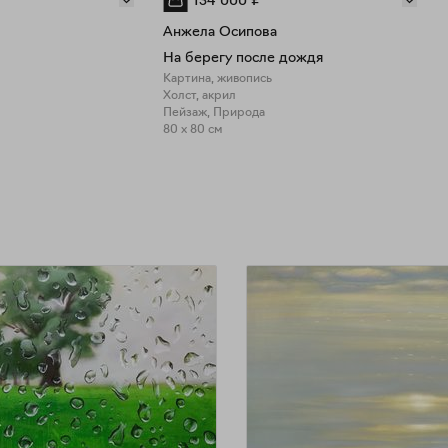
134 000
₽
Анжела Осипова
На берегу после дождя
Картина, живопись
Холст, акрил
Пейзаж, Природа
80 x 80 см