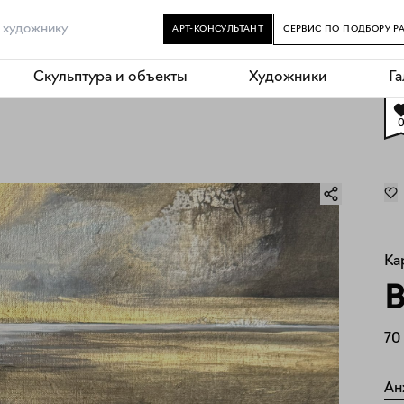
АРТ-КОНСУЛЬТАНТ
СЕРВИС ПО ПОДБОРУ Р
Скульптура и объекты
Художники
Г
Ка
В
70
Ан