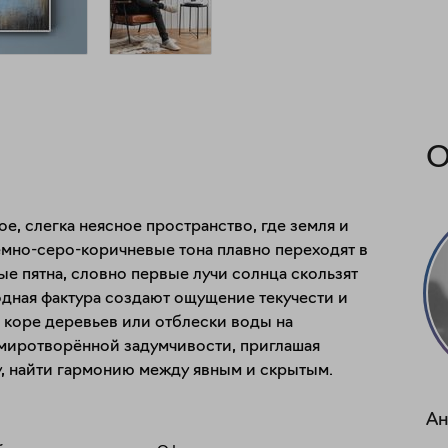
О
е, слегка неясное пространство, где земля и 
емно-серо-коричневые тона плавно переходят в 
 пятна, словно первые лучи солнца скользят 
дная фактура создают ощущение текучести и 
коре деревьев или отблески воды на 
миротворённой задумчивости, приглашая 
у, найти гармонию между явным и скрытым.
Ан