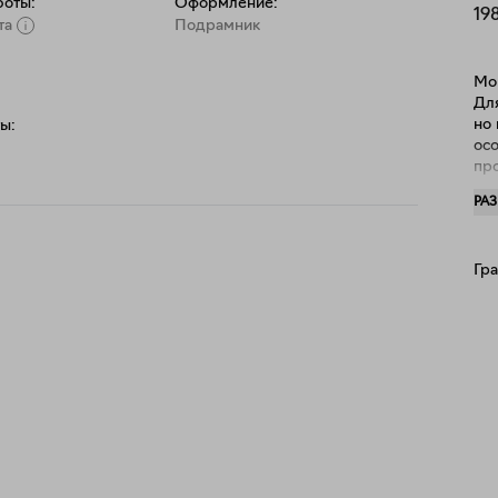
боты:
Оформление:
19
та
Подрамник
Мо
Дл
но 
ы:
ос
про
вн
РА
ко
мом
при
Гр