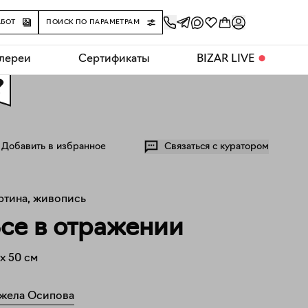
АБОТ
ПОИСК ПО ПАРАМЕТРАМ
алереи
Сертификаты
BIZAR LIVE
⬤
0
Добавить в избранное
Связаться с куратором
ртина, живопись
се в отражении
x
50
см
жела Осипова