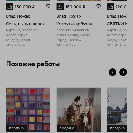
150 000
₽
150 000
₽
120 000
Влад Пожар
Влад Пожар
Влад Пожар
Соль, пыль и порох девичьей дерзости
Отгрузка арбузов
Картина, живопись
Картина, живопись
Картина, живо
Холст, акрил
Холст, акрил, масло
Холст, акрил, 
Гендер, Город
Город, Пейзаж
Мода, Портрет
141 x 116 см
142 x 133 см
82 x 100 см
Похожие работы
продано
продано
продано