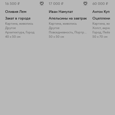
16 500
₽
17 000
₽
60 000
₽
Оливия Лем
Иван Намулат
Антон Купри
Закат в городе
Апельсины на завтрак
Оцепление
Картина, живопись
Картина, живопись
Картина, живо
Другое
Другое
Холст, акрил
Архитектура, Город
Повседневность, Портрет
Город, Пейзаж
40 x 50 см
50 x 50 см
50 x 70 см