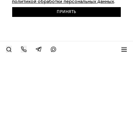
политикой обработки персональных данных
.
ПРИНЯТЬ
РАЗМЕСТИТЬ РАБОТУ
Современное искусство онлайн
support@bizar.art
ИНН: 9703021385
ОГРН: 1207700425602
КПП: 770301001
О нас