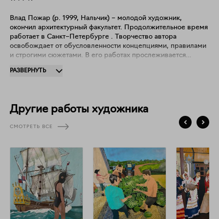
Влад Пожар (р. 1999, Нальчик) – молодой художник,
окончил архитектурный факультет. Продолжительное время
работает в Санкт–Петербурге . Творчество автора
освобождает от обусловленности концепциями, правилами
и строгими сюжетами. В его работах прослеживается
оригинальный подход к изображению бытовых историй, что
РАЗВЕРНУТЬ
делает его творчество уникальным и проникнутым свежим
взглядом на окружающий мир. Участник многих групповых
проектов и выставок в Санкт–Петербурге и регионах.
Другие работы художника
СМОТРЕТЬ ВСЕ