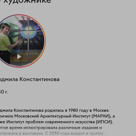
 художнике
юдмила
Константинова
80
г.
дмила Константинова родилась в 1980 году в Москве.
ончила Московский Архитектурный Институт (МАРХИ), а
кже Институт проблем современного искусства (ИПСИ).
лгое время иллюстрировала различные издания и
ствовала в выставках. С 2010 года входит в группу