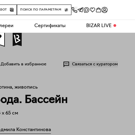
АБОТ
ПОИСК ПО ПАРАМЕТРАМ
алереи
Сертификаты
BIZAR LIVE
⬤
0
Добавить в избранное
Связаться с куратором
ртина, живопись
ода. Бассейн
5
x
65
см
дмила Константинова