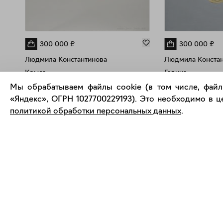
300 000
₽
300 000
₽
Людмила Константинова
Людмила Констан
Крыса
Гадина
Картина, живопись
Картина, живопись
Мы обрабатываем файлы cookie (в том числе, файл
Холст, акрил
Холст, акрил
«Яндекс», ОГРН 1027700229193). Это необходимо в це
Фигуративное искусство
Фигуративное искус
60 x 60 см
60 x 60 см
политикой обработки персональных данных
.
Похожие работы