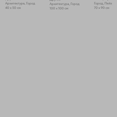
Архитектура, Город
Город, Пейзаж
Архитектура, Город
40 x 50 см
70 x 90 см
100 x 100 см