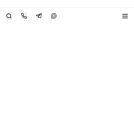
РАЗМЕСТИТЬ РАБОТУ
Современное искусство онлайн
support@bizar.art
ИНН: 9703021385
ОГРН: 1207700425602
КПП: 770301001
О нас
О BIZAR
Подключиться к BIZAR
Журнал