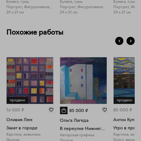
Бумага, тушь
Бумага, тушь
Бумага, тушь
Портрет, Фигуративное искусство
Портрет, Фигуративное искусство
29 x 21 см
29 x 21 см
29 x 21 см
Похожие работы
продано
продано
16 500
₽
85 000
₽
85 000
₽
Оливия Лем
Антон Купри
Ольга Лагеда
Закат в городе
Утро в пров
В переулке Нижнего Новгорода
Картина, живопись
Картина, живо
Авторская графика
Другое
Холст, акрил
Другое