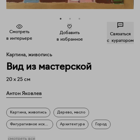
Смотреть
Добавить
Связаться
в интерьере
в избранное
c куратором
Картина, живопись
Вид из мастерской
20
x
25
см
Антон Яковлев
Картина, живопись
Дерево, масло
Фигуративное искусство
Архитектура
Город
Пейзаж
Повседневность
смотреть все