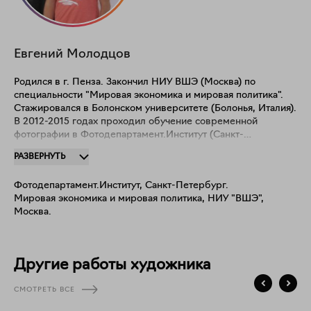
Евгений
Молодцов
Родился в г. Пенза. Закончил НИУ ВШЭ (Москва) по
специальности "Мировая экономика и мировая политика".
Стажировался в Болонском университете (Болонья, Италия).
В 2012-2015 годах проходил обучение современной
фотографии в Фотодепартамент.Институт (Санкт-
Петербург). Член Союза Фотохудожников с 2010 года,
РАЗВЕРНУТЬ
Российского Географического Общества с 2012 года.
Участвовал в параллельной программе Европейской
Фотодепартамент.Институт, Санкт-Петербург.
биеннале современного искусства Manifesta (Санкт-
Мировая экономика и мировая политика, НИУ "ВШЭ",
Петербург, 2014), международном фестивале Ars
Москва.
Electronica (2020), лауреат конкурса "Фотопарад в Угличе"
(2016), "Молодые фотографы России" (2017, 2019). В 2015-
2019 годах удостаивался Государственной премии в области
искусства, номинация Союза Фотохудожников России. В
Другие работы художника
2019 году обучался в Лаборатории Новых Медиа. Факты
моей биографии (частая смена мест жительства, потеря
СМОТРЕТЬ ВСЕ
привязки к конкретной территории — "номадическая"
идентичность) значительно повлияли на формирование