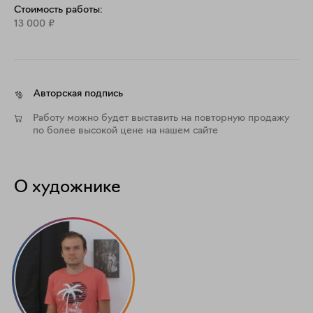
невозможностью. Мне кажется, что чувство связи с 
Стоимость работы:
родной землёй, своими корнями – необходимое 
13 000
₽
условие для самоидентификации человека даже в 
условиях формирования современного «сетевого» 
общества «туристов».

Авторская подпись
Тираж: 10 + 2 АР / Авторский принт

Работу можно будет выставить на повторную продажу
Фотография подписана и пронумерована автором.

по более высокой цене на нашем сайте
Бумага: INNOVA Exhibition Photo Baryta 310 гр.

Размер: 33х48,5
О художнике