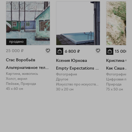
продано
25 000
₽
6 800
₽
15 000
₽
Стас Воробьёв
Ксения Юркова
Кристина Се
Альтернативное телевидение
Empty Expectations Vol.1 I, LE. 20x30
Картина, живопись
Фотография
Фотография
Холст, акрил
Другое
Пейзаж, Природа
Искусство про искусство, Природа
Природа
45 x 60 см
30 x 20 см
75 x 50 см