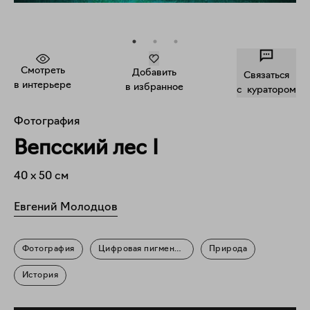
Смотреть
Добавить
Связаться
в интерьере
в избранное
c куратором
Фотография
Вепсский лес I
40
x
50
см
Евгений Молодцов
Фотография
Цифровая пигментная печать
Природа
История