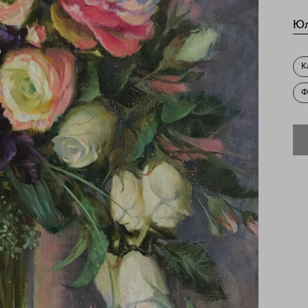
Юл
К
Ф