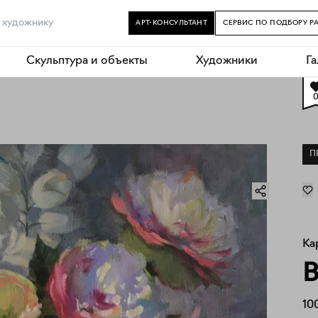
АРТ-КОНСУЛЬТАНТ
СЕРВИС ПО ПОДБОРУ Р
Скульптура и объекты
Художники
Г
П
Ка
В
10