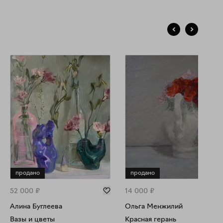
адиционных медиа, в основном холст, масло. Перед
площением картины в материале, я наблюдаю за
бытиями, явлениями и предметами в повседневной жизни.
этому еще одна важная сторона моей деятельности — это
ота с натуры, которая позволяют мне погрузится в красоту
льного мира и получить чистое наслаждение от самого
цесса живописи. Особое место в этой в этой части моего
орчества занимают цветы, как высшее воплощение красоты
недолговечности жизни.
продано
продано
52 000
₽
14 000
₽
Алина Буглеева
Ольга Менжилий
Вазы и цветы
Красная герань