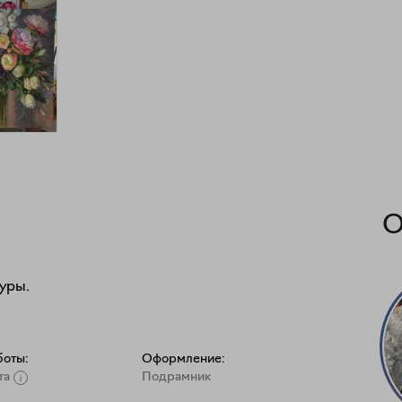
О
уры. 
боты:
Оформление:
та
Подрамник