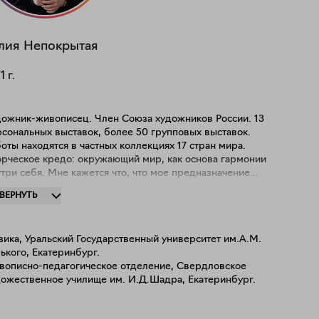
лия
Непокрытая
1
г.
ожник-живописец. Член Союза художников России. 13
сональных выставок, более 50 групповых выставок.
оты находятся в частных коллекциях 17 стран мира.
орческое кредо: окружающий мир, как основа гармонии
 Мне кажется что, что мое предназначение
ть в окружающем меня мире и описывать всё то, что есть
ЗВЕРНУТЬ
ого, хрупкого и мимолетного. Я ищу связующие нити
жду реальностью и вымыслом, прошлым и настоящим,
юминутным и вечным, личным и общечеловеческим. В
зика, Уральский Государственный университет им.А.М.
мне важно погрузиться в глубину своих чувств,
ького, Екатеринбург.
оминаний, размышлений и снов, добавив к этому
вописно-педагогическое отделение, Свердловское
р, символов и мифов. Создавая новую картину, я хочу,
дожественное училище им. И.Д.Шадра, Екатеринбург.
обы при первом знакомстве с ней возникало
вораживающее визуальное удовольствие. И уже после,
лывали ассоциации, сопоставления и смыслы. Я работаю в