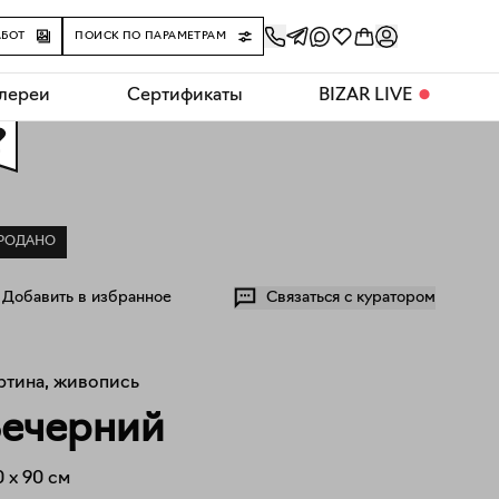
АБОТ
ПОИСК ПО ПАРАМЕТРАМ
алереи
Сертификаты
BIZAR LIVE
⬤
0
РОДАНО
Добавить в избранное
Связаться с куратором
ртина, живопись
ечерний
0
x
90
см