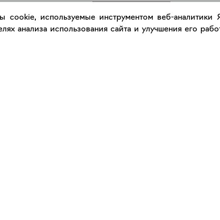
РАЗМЕСТИТЬ РАБОТУ
ы cookie, используемые инструментом веб-аналитики
лях анализа использования сайта и улучшения его работ
Каталог
Сервис
Работы
Консультация с куратором
Художники
Правила сервиса
Галереи
Правила акции "Промокод"
Оплата и доставка
Правила подарочного сертификат
Оформление работ
Сертификаты