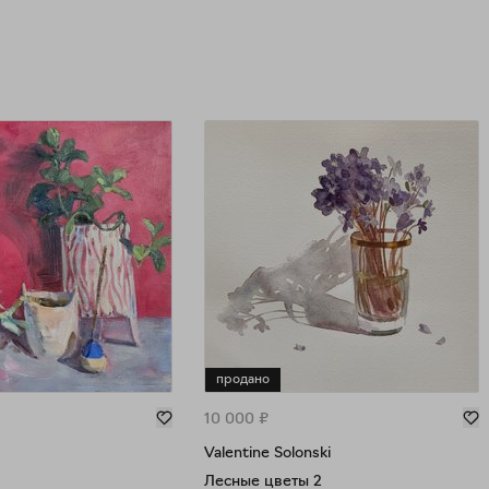
тр
во
со
По
раб
реа
про
тв
и 
продано
10 000
₽
Valentine Solonski
Лесные цветы 2