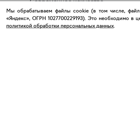
Современное искусство
онлайн
Мы обрабатываем файлы cookie (в том числе, файл
«Яндекс», ОГРН 1027700229193). Это необходимо в це
политикой обработки персональных данных
.
support@bizar.art
О нас
ИНН: 9703021385
О BIZAR
ОГРН: 1207700425602
Подключиться к BIZAR
КПП: 770301001
Журнал