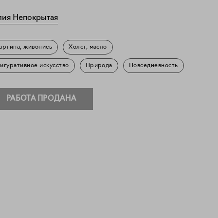
ия Непокрытая
артина, живопись
Холст, масло
игуративное искусство
Природа
Повседневность
РАБОТА ПРОДАНА