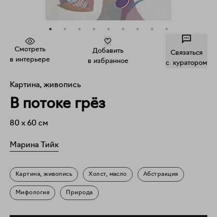
Смотреть
Добавить
Связаться
в интерьере
в избранное
c куратором
Картина, живопись
В потоке грёз
80
x
60
см
Марина Тийк
Картина, живопись
Холст, масло
Абстракция
Мифология
Природа