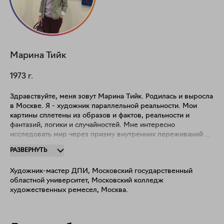
Марина
Тийк
1973
г.
Здравствуйте, меня зовут Марина Тийк. Родилась и выросла
в Москве. Я - художник параллельной реальности. Мои
картины сплетены из образов и фактов, реальности и
фантазий, логики и случайностей. Мне интересно
исследовать мир через призму внутренних переживаний и
некоторых озарений и открытий. Меня вдохновляют
РАЗВЕРНУТЬ
произведения Кандинского В.В, эстетика конструктивизма и
Bauhaus. Многое попробовав в творчестве от графического
Художник-мастер ДПИ, Московский государственный
дизайнера до модельера-конструктора, я отдала свою душу
областной университет, Московский колледж
живописи. Люблю писать большие форматы, работаю
художественных ремесел, Москва.
маслом. Иногда экспериментирую с разными текстурами и
материалами. За годы работы сформировала авторский
почерк. Я член творческого союза художников России.
Девять месяцев работала на Северном Кипре, награждена