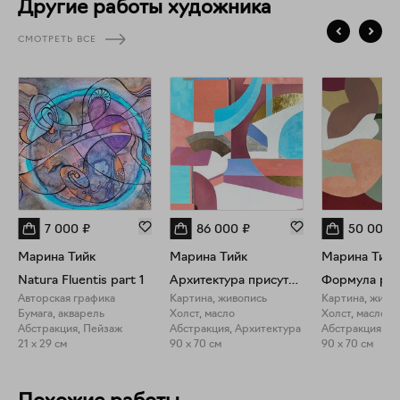
Другие работы художника
"Серебряным ключом" за вклад в развитие в современного
искусства Северного Кипра. Картины находятся в Музее
СМОТРЕТЬ ВСЕ
города Никосия и частных коллекциях.
7 000
₽
86 000
₽
50 000
Марина Тийк
Марина Тийк
Марина Тийк
Natura Fluentis part 1
Архитектура присутствия
Формула рав
Авторская графика
Картина, живопись
Картина, живо
Бумага, акварель
Холст, масло
Холст, масло
Абстракция, Пейзаж
Абстракция, Архитектура
Абстракция
21 x 29 см
90 x 70 см
90 x 70 см