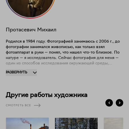
Фотография подписана и пронумерована автором

Размер: 30х40

Протасевич
Михаил
Принт отправляется в тубусе.
Родился в 1984 году. Фотографией занимаюсь с 2006 г., до
фотографии занимался живописью, как только взял
фотоаппарат в руки — понял, что нашел что-то близкое. По
натуре — я исследователь. Сейчас фотография для меня —
один из способов исследования окружающей среды,
человека в этой среде, его влияния на эту среду и её
РАЗВЕРНУТЬ
влияние на человека. Поэтому мне интересно делать какие-
то большие проекты в течение длительного времени.
Другие работы художника
СМОТРЕТЬ ВСЕ