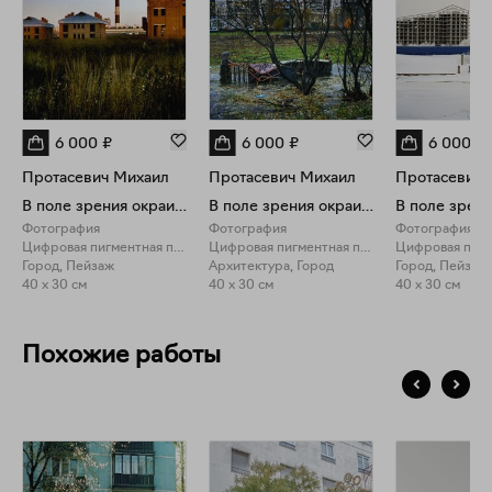
6 000
₽
6 000
₽
6 000
₽
Протасевич Михаил
Протасевич Михаил
Протасевич 
В поле зрения окраин VII. 30х40
В поле зрения окраин X. 30х40
Фотография
Фотография
Фотография
Цифровая пигментная печать
Цифровая пигментная печать
Город, Пейзаж
Архитектура, Город
Город, Пейзаж
40 x 30 см
40 x 30 см
40 x 30 см
Похожие работы