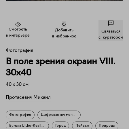
Смотреть
Добавить
Связаться
в интерьере
в избранное
c куратором
Фотография
В поле зрения окраин VIII.
30х40
40
x
30
см
Протасевич Михаил
Фотография
Цифровая пигментная печать
Бумага Litho-Realistic Paper
Город
Пейзаж
Природа