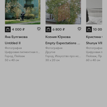
4 000
₽
6 800
₽
10 000
Яна Булгакова
Ксения Юркова
Кристина Се
Untitled II
Empty Expectations Vol.1 V, LE
Shunya VIII
Фотография
Фотография
Фотография
Цифровая пигментная печать
Другое
Город, Пейзаж
Город, Искусство про искусство
Пейзаж, Прир
50 x 40 см
30 x 20 см
60 x 40 см