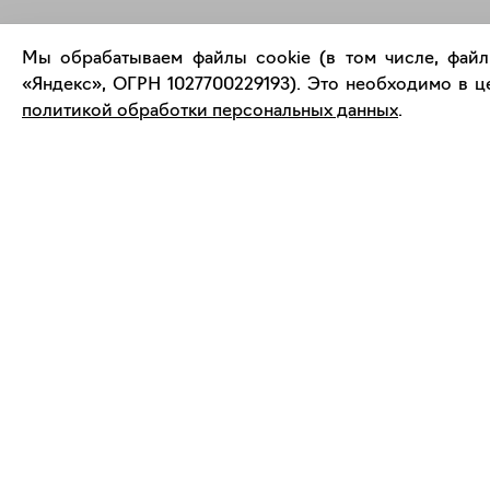
Мы обрабатываем файлы cookie (в том числе, файл
Современное искусство
«Яндекс», ОГРН 1027700229193). Это необходимо в це
онлайн
политикой обработки персональных данных
.
support@bizar.art
О нас
ИНН: 9703021385
О BIZAR
ОГРН: 1207700425602
Подключиться к BIZAR
КПП: 770301001
Журнал