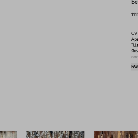
Бе
111
CV 
Ар
"Цв
Яку
опо
при
РА
гру
Gal
ЗН
Boo
От 
"Зо
Мос
гал
Мо