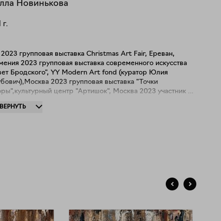
лла
Новинькова
1
г.
2023 групповая выставка Christmas Art Fair, Ереван,
мения 2023 групповая выставка современного искусства
ет Бродского", YY Modern Art fond (куратор Юлия
бович),Москва 2023 групповая выставка "Точки
ры",культурный центр "Артишок", Москва 2023 участник и
зёр конкурса "Краски мира". Арт-агент. opencalls.ru 2023
ЗВЕРНУТЬ
пповая выставка "Старое и Новое", Квартира S
lery,Москва 2023 ярмарка искусств "Без пионов", галерея
УИ, Москва 2023 групповая выставка "Contemporary",
mer Gallery,Лондон с 2023г Член ТСХР 2022 "Авангард.
русской архаики к современному искусству". Москва 2020
лотой Антип". ЦДХ, Москва 2018 "Антибиеннале IV" ЦДХ,
ква 2017,2016 "Московские сезоны". Третьяковская
ерея на Крымском Валу (куратор Василиса Литвинова),
сква