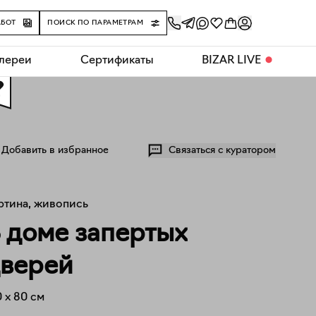
АБОТ
ПОИСК ПО ПАРАМЕТРАМ
алереи
Сертификаты
BIZAR LIVE
⬤
0
Добавить в избранное
Связаться с куратором
ртина, живопись
 доме запертых
верей
0
x
80
см