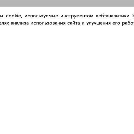
ы cookie, используемые инструментом веб-аналитики
РАЗМЕСТИТЬ РАБОТУ
лях анализа использования сайта и улучшения его работ
Каталог
Сервис
Работы
Консультация с куратором
Художники
Правила сервиса
Галереи
Правила акции "Промокод"
Оплата и доставка
Правила подарочного сертификат
Оформление работ
Сертификаты