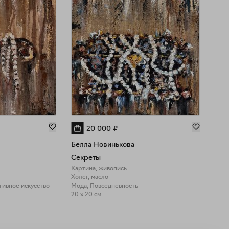
20 000
₽
Белла Новинькова
Бел
Секреты
Еще
Картина, живопись
Карт
Холст, масло
Холс
тивное искусство
Мода, Повседневность
Фигу
20 x 20 см
40 x