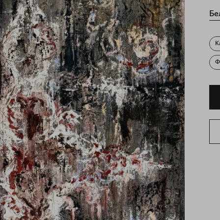
Бе
К
Ф